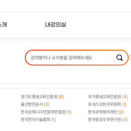
소개
내강의실
?
강의리스트
수강확인증강의
사용자의견
내강의클립
경기도평생교육진흥원
(8)
국가평생교육진흥원
(4)
울산항만공사
(3)
유네스코한국위원회
(1)
한국공예·디자인문화진흥원
(1)
한국과학창의재단
(2)
한국전자기술협회
(1)
한국항공우주연구원
(4)