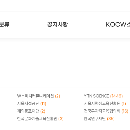
분류
공지사항
KOCW
강의
공지사항
KOCW란
강의
뉴스레터
활용안내
분야
주요통계현황
발자취
강의
서비스도움말
고객센터
W스피치커뮤니케이션
(2)
YTN SCIENCE
(1446)
서울시설공단
(11)
서울시평생교육진흥원
(1)
재외동포재단
(2)
전국투자자교육협의회
(16)
한국문화예술교육진흥원
(3)
한국연구재단
(35)