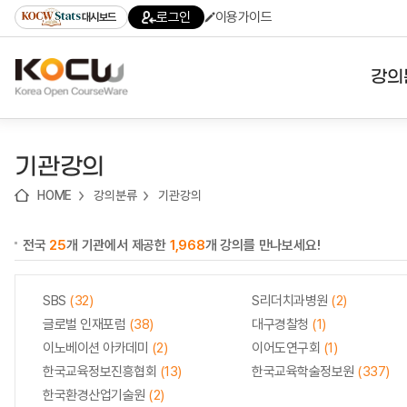
로
로
로
바
로그인
이용가이드
대시보드
가
가
가
로
기
기
기
가
(skip
기
to
강의
content)
대학
기관강의
기관
HOME
강의분류
기관강의
전공
전국
25
개 기관에서 제공한
1,968
개 강의를 만나보세요!
테마
SBS
(32)
S리더치과병원
(2)
글로벌 인재포럼
(38)
대구경찰청
(1)
이노베이션 아카데미
(2)
이어도연구회
(1)
한국교육정보진흥협회
(13)
한국교육학술정보원
(337)
한국환경산업기술원
(2)