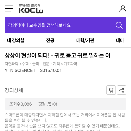
강의명이나 교수명을 검색해보세요
내 강의실
전공
대학/기관
테마
상상이 현실이 되다! - 귀로 듣고 귀로 말하는 이
자연과학 >수학ㆍ물리ㆍ천문ㆍ지리 >기초과학
YTN SCIENCE
2015.10.01
강의상세
조회수3,086
평점
/5
(0)
스마트폰이 대중화되면서 지하철 안에서 또는 거리에서 이어폰을 낀 사람
들을 흔히 볼 수 있습니다.
음악을 듣거나 손을 쓰지 않고도 자유롭게 통화할 수 있기 때문인데요.