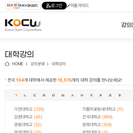
로
로
로
바
로그인
이용가이드
대시보드
가
가
가
로
기
기
기
가
(skip
기
to
강의
content)
대학
대학강의
기관
HOME
강의분류
대학강의
전공
전국
194
개 대학에서 제공한
15,515
개의 대학 강의를 만나보세요!
테마
ㄱ
ㄴ
ㄷ
ㄹ
ㅁ
ㅂ
ㅅ
ㅇ
ㅈ
ㅊ
ㅍ
ㅎ
가천대학교
(336)
가톨릭꽃동네대학교
(11)
강원대학교
(45)
건국대학교
(999)
경동대학교
(52)
경북대학교
(109)
경일대학교
(23)
경희대학교
(4)