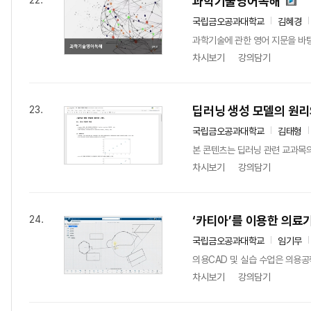
과학기술영어독해
22.
국립금오공과대학교
김혜경
과학기술에 관한 영어 지문을 바탕
차시보기
강의담기
딥러닝 생성 모델의 원리
23.
국립금오공과대학교
김태형
본 콘텐츠는 딥러닝 관련 교과목의 
차시보기
강의담기
‘카티아’를 이용한 의료
24.
국립금오공과대학교
임기무
의용CAD 및 실습 수업은 의용공학
차시보기
강의담기