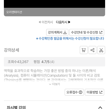
오리엔테이션
이전차시
다음차시
강의계획서
수강안내 및 수강신청
※ 수강확인증 발급을 위해서는 수강신청이 필요합니다
강의상세
조회수43,267
평점
4.7/5
(4)
역학을 효과적으로 학습하는 가장 좋은 방법 중의 하나는 이론/해석
(Analysis), 컴퓨터 시뮬레이션(Computation) 및 둘 사이의 비교 검토
(Thinking)를 병행하는 것이다. 본 강의에서는 고체역학의 기초적인 이론
더보기
과 ANSYS Workbench를 활용한 유한요소해석...
오류접수
이용방법
차시별 강의