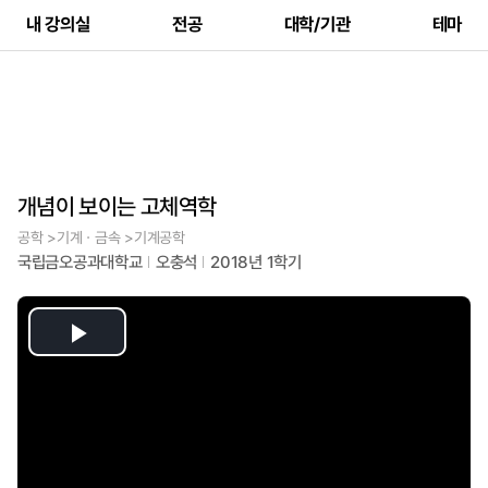
내 강의실
전공
대학/기관
테마
개념이 보이는 고체역학
공학 >기계ㆍ금속 >기계공학
국립금오공과대학교
오충석
2018년 1학기
Play
Video