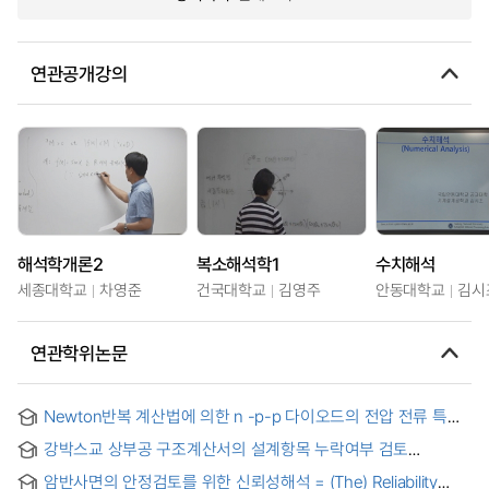
연관공개강의
해석학개론2
복소해석학1
수치해석
세종대학교
차영준
건국대학교
김영주
안동대학교
김시
연관학위논문
Newton반복 계산법에 의한 n -p-p 다이오드의 전압 전류 특성
해석
강박스교 상부공 구조계산서의 설계항목 누락여부 검토
자동화를 위한 정보처리 방법
암반사면의 안정검토를 위한 신뢰성해석 = (The) Reliability