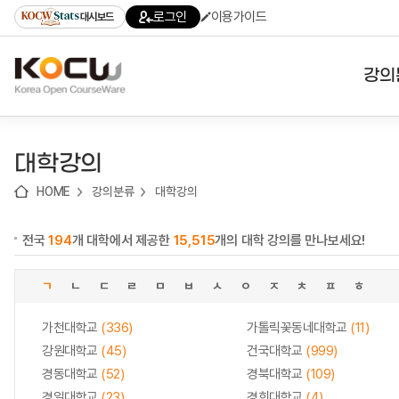
로
로
로
바
로그인
이용가이드
대시보드
가
가
가
로
기
기
기
가
(skip
기
to
강의
content)
대학
대학강의
기관
HOME
강의분류
대학강의
전공
전국
194
개 대학에서 제공한
15,515
개의 대학 강의를 만나보세요!
테마
ㄱ
ㄴ
ㄷ
ㄹ
ㅁ
ㅂ
ㅅ
ㅇ
ㅈ
ㅊ
ㅍ
ㅎ
가천대학교
(336)
가톨릭꽃동네대학교
(11)
강원대학교
(45)
건국대학교
(999)
경동대학교
(52)
경북대학교
(109)
경일대학교
(23)
경희대학교
(4)