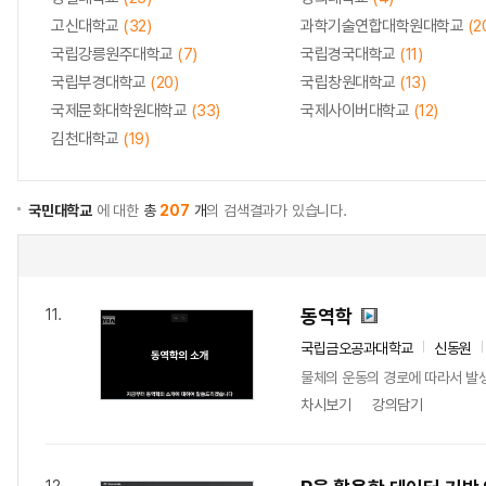
고신대학교
(32)
과학기술연합대학원대학교
(2
국립강릉원주대학교
(7)
국립경국대학교
(11)
국립부경대학교
(20)
국립창원대학교
(13)
국제문화대학원대학교
(33)
국제사이버대학교
(12)
김천대학교
(19)
국민대학교
에 대한
총
207
개
의 검색결과가 있습니다.
동역학
11.
국립금오공과대학교
신동원
물체의 운동의 경로에 따라서 발생
차시보기
강의담기