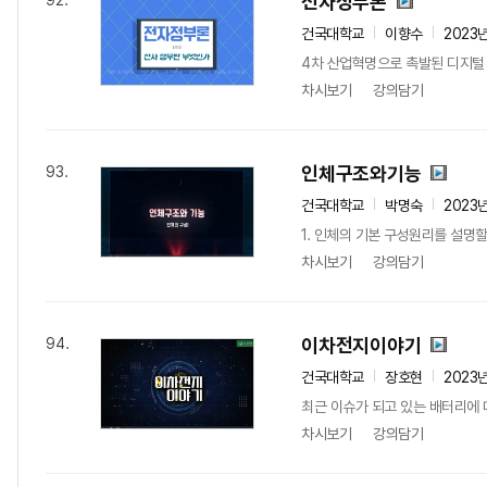
전자정부론
92.
건국대학교
이향수
2023
4차 산업혁명으로 촉발된 디지털 
차시보기
강의담기
인체구조와기능
93.
건국대학교
박명숙
2023
1. 인체의 기본 구성원리를 설명할
차시보기
강의담기
이차전지이야기
94.
건국대학교
장호현
2023
최근 이슈가 되고 있는 배터리에 대
차시보기
강의담기