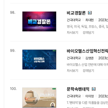
비교경찰론
98.
건국대학교
최대현
2023
영국, 미국, 독일, 프랑스, 중
차시보기
강의담기
바이오헬스산업혁신전
99.
건국대학교
김영준
2023
바이오헬스 산업 전반에 대해 이해
차시보기
강의담기
문학속팬데믹
100.
건국대학교
이미정
2023
1.‘팬데믹’을 다룬 작품들을 감상