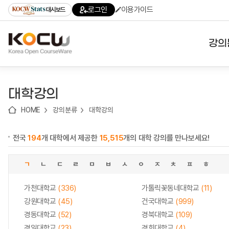
로
로
로
바
로그인
이용가이드
대시보드
가
가
가
로
기
기
기
가
(skip
기
to
강의
content)
대학
대학강의
기관
HOME
강의분류
대학강의
전공
전국
194
개 대학에서 제공한
15,515
개의 대학 강의를 만나보세요!
테마
ㄱ
ㄴ
ㄷ
ㄹ
ㅁ
ㅂ
ㅅ
ㅇ
ㅈ
ㅊ
ㅍ
ㅎ
가천대학교
(336)
가톨릭꽃동네대학교
(11)
강원대학교
(45)
건국대학교
(999)
경동대학교
(52)
경북대학교
(109)
경일대학교
(23)
경희대학교
(4)