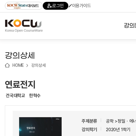
로
로
로
바
로그인
이용가이드
대시보드
가
가
가
로
기
기
기
가
(skip
기
to
강의
content)
대학
강의상세
기관
HOME
강의상세
전공
연료전지
테마
건국대학교
한혁수
주제분류
공학 >정밀ㆍ에
강의학기
2020년 1학기