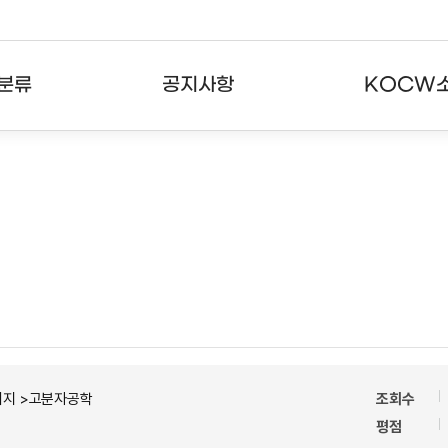
분류
공지사항
KOCW
강의
공지사항
KOCW란
강의
뉴스레터
활용안내
분야
주요통계현황
발자취
강의
서비스도움말
고객센터
너지 >고분자공학
조회수
평점