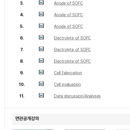
3.
Anode of SOFC
4.
Anode of SOFC
5.
Anode of SOFC
6.
Electrolyte of SOFC
7.
Electrolyte of SOFC
8.
Electrolyte of SOFC
9.
Cell fabrication
10.
Cell evaluation
11.
Data discussion/Analyses
연관공개강의