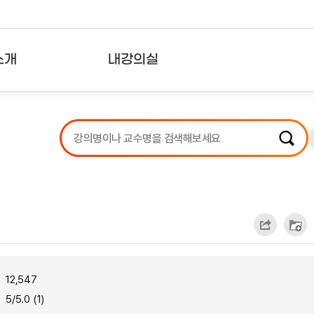
소개
내강의실
?
강의리스트
수강확인증강의
사용자의견
내강의클립
12,547
5/5.0 (1)