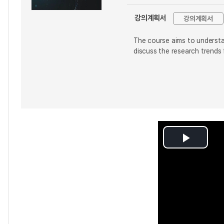
강의계획서
강의계획서
The course aims to understan
discuss the research trends 
Play
Video