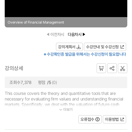
Overview of Financial Management
이전차시
다음차시
강의계획서
수강안내 및 수강신청
※ 수강확인증 발급을 위해서는 수강신청이 필요합니다
강의상세
조회수7,378
평점
/5
(0)
This course covers the theory and quantitative tools that are
necessary for evaluating firm values and understanding financial
markets. Specifically, we deal with the valuation of future cash
더보기
flows, pricing sticks and bonds, capital budgeting, risk and return...
오류접수
이용방법