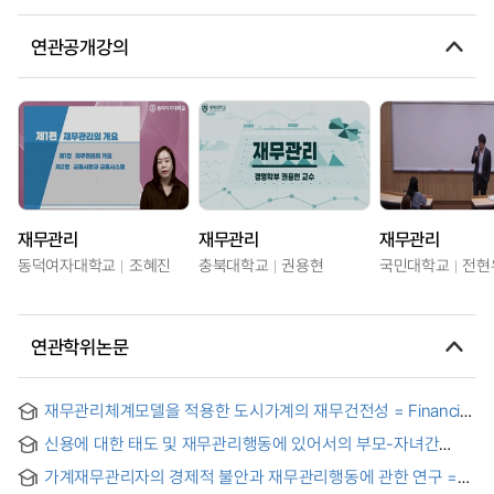
연관공개강의
재무관리
재무관리
재무관리
동덕여자대학교
조혜진
충북대학교
권용현
국민대학교
전현
연관학위논문
재무관리체계모델을 적용한 도시가계의 재무건전성 = Financial
solidity of urban households with the application of
신용에 대한 태도 및 재무관리행동에 있어서의 부모-자녀간
systems model on financial management
상관관계 분석 = A Correlation Analysis between
가계재무관리자의 경제적 불안과 재무관리행동에 관한 연구 =
Adolescents and Their Parents in Credit Attitude and