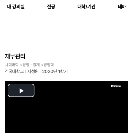
내 강의실
전공
대학/기관
테마
재무관리
사회과학 >경영ㆍ경제 >경영학
건국대학교
서성원
2020년 1학기
Play
Video