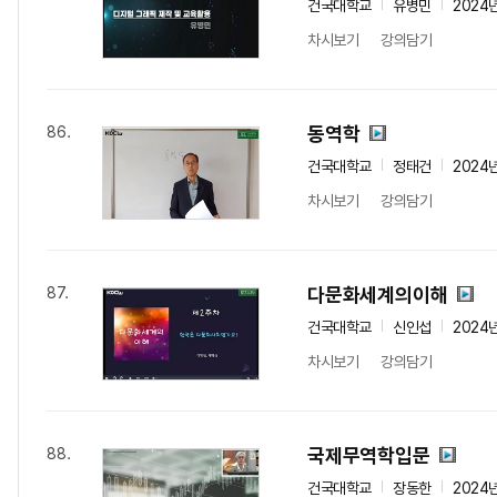
건국대학교
유병민
2024
차시보기
강의담기
동역학
86.
건국대학교
정태건
2024
차시보기
강의담기
다문화세계의이해
87.
건국대학교
신인섭
2024
차시보기
강의담기
국제무역학입문
88.
건국대학교
장동한
2024