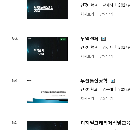
건국대학교
전재식
2024
차시보기
강의담기
무역결제
83.
건국대학교
김경화
2024
차시보기
강의담기
무선통신공학
84.
건국대학교
김준태
2024
차시보기
강의담기
디지털그래픽제작및교
85.