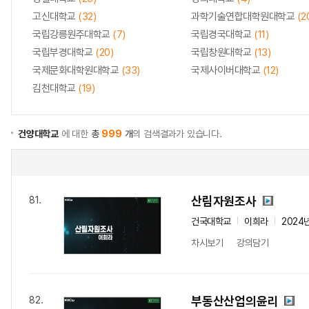
고신대학교
(32)
과학기술연합대학원대학교
(2
국립강릉원주대학교
(7)
국립경국대학교
(11)
국립부경대학교
(20)
국립창원대학교
(13)
국제문화대학원대학교
(33)
국제사이버대학교
(12)
김천대학교
(19)
건양대학교
에 대한
총
999
개
의 검색결과가 있습니다.
산림자원조사
81.
건국대학교
이희라
2024
차시보기
강의담기
부동산산업의윤리
82.