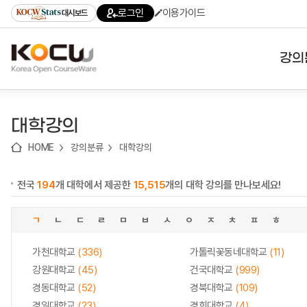
로
로
로
바
로그인
이용가이드
대시보드
가
가
가
로
기
기
기
가
(skip
기
to
강의
content)
대학
대학강의
기관
HOME
강의분류
대학강의
전공
전국
194
개 대학에서 제공한
15,515
개의 대학 강의를 만나보세요!
테마
ㄱ
ㄴ
ㄷ
ㄹ
ㅁ
ㅂ
ㅅ
ㅇ
ㅈ
ㅊ
ㅍ
ㅎ
가천대학교
(336)
가톨릭꽃동네대학교
(11)
강원대학교
(45)
건국대학교
(999)
경동대학교
(52)
경북대학교
(109)
경일대학교
(23)
경희대학교
(4)