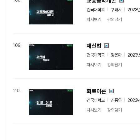
교통공학개론
108.
건국대학교
구태서
2023
차시보기
강의담기
재산법
109.
건국대학교
정은아
2023
차시보기
강의담기
회로이론
110.
건국대학교
김종우
2023
차시보기
강의담기