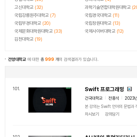
고신대학교
(32)
과학기술연합대학원대학교
(2
국립강릉원주대학교
(7)
국립경국대학교
(11)
국립부경대학교
(20)
국립창원대학교
(13)
국제문화대학원대학교
(33)
국제사이버대학교
(12)
김천대학교
(19)
건양대학교
에 대한
총
999
개
의 검색결과가 있습니다.
Swift 프로그래밍
101.
건국대학교
전흥석
2023
본 강의는 Swift 언어의 문법
차시보기
강의담기