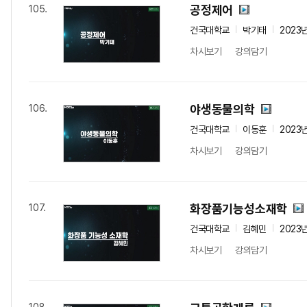
공정제어
105.
건국대학교
박기태
2023
차시보기
강의담기
야생동물의학
106.
건국대학교
이동훈
2023
차시보기
강의담기
화장품기능성소재학
107.
건국대학교
김혜민
2023
차시보기
강의담기