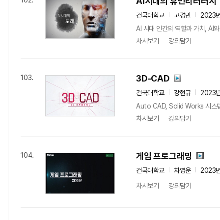
AI시대의 휴먼리터러시
102.
건국대학교
고경민
2023
AI 시대 인간의 역할과 가치, A
차시보기
강의담기
3D-CAD
103.
건국대학교
강현규
2023
Auto CAD, Solid Wor
차시보기
강의담기
게임 프로그래밍
104.
건국대학교
차영운
2023
차시보기
강의담기