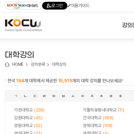
로
로
로
바
로그인
이용가이드
대시보드
가
가
가
로
기
기
기
가
(skip
기
to
강의
content)
대학
대학강의
기관
HOME
강의분류
대학강의
전공
전국
194
개 대학에서 제공한
15,515
개의 대학 강의를 만나보세요!
테마
ㄱ
ㄴ
ㄷ
ㄹ
ㅁ
ㅂ
ㅅ
ㅇ
ㅈ
ㅊ
ㅍ
ㅎ
가천대학교
(336)
가톨릭꽃동네대학교
(11)
강원대학교
(45)
건국대학교
(999)
경동대학교
(52)
경북대학교
(109)
경일대학교
(23)
경희대학교
(4)