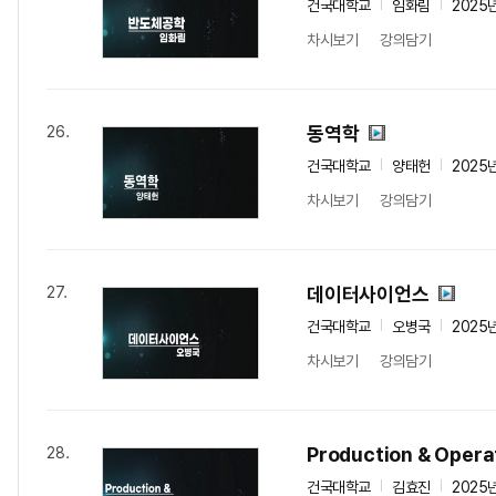
건국대학교
임화림
2025
차시보기
강의담기
동역학
26.
건국대학교
양태헌
2025
차시보기
강의담기
데이터사이언스
27.
건국대학교
오병국
2025
차시보기
강의담기
Production & Oper
28.
건국대학교
김효진
2025