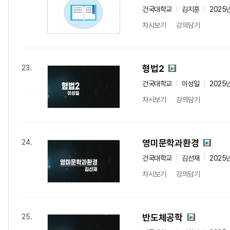
건국대학교
김지훈
2025
차시보기
강의담기
형법2
23.
건국대학교
이성일
2025
차시보기
강의담기
영미문학과환경
24.
건국대학교
김선재
2025
차시보기
강의담기
반도체공학
25.