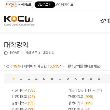
로
로
로
바
로그인
이용가이드
대시보드
가
가
가
로
기
기
기
가
(skip
기
to
강의
content)
대학
대학강의
기관
HOME
강의분류
대학강의
전공
전국
194
개 대학에서 제공한
15,515
개의 대학 강의를 만나보세요!
테마
ㄱ
ㄴ
ㄷ
ㄹ
ㅁ
ㅂ
ㅅ
ㅇ
ㅈ
ㅊ
ㅍ
ㅎ
가천대학교
(336)
가톨릭꽃동네대학교
(11)
강원대학교
(45)
건국대학교
(999)
경동대학교
(52)
경북대학교
(109)
경일대학교
(23)
경희대학교
(4)