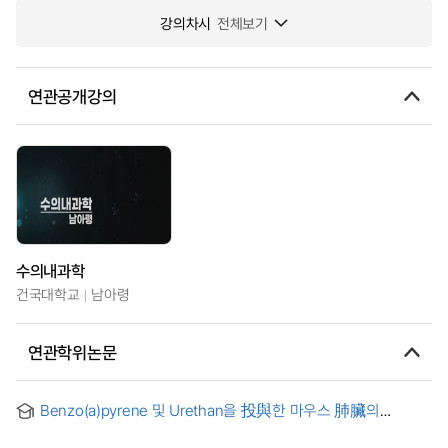
강의차시
전체보기
연관공개강의
수의내과학
건국대학교
남아령
연관학위논문
Benzo(a)pyrene 및 Urethan을 投與한 마우스 肺臟의
病理組織學的 觀察 . -1985