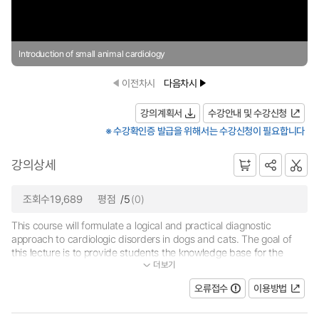
Introduction of small animal cardiology
이전차시
다음차시
강의계획서
수강안내 및 수강신청
※ 수강확인증 발급을 위해서는 수강신청이 필요합니다
강의상세
조회수19,689
평점
/5
(0)
This course will formulate a logical and practical diagnostic
approach to cardiologic disorders in dogs and cats. The goal of
this lecture is to provide students the knowledge base for the
더보기
practice of the neurological disease. The students will clearly un...
오류접수
이용방법