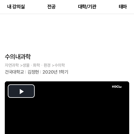
내 강의실
전공
대학/기관
테마
수의내과학
자연과학 >생물ㆍ화학ㆍ환경 >수의학
건국대학교
김정현
2020년 1학기
Play
Video