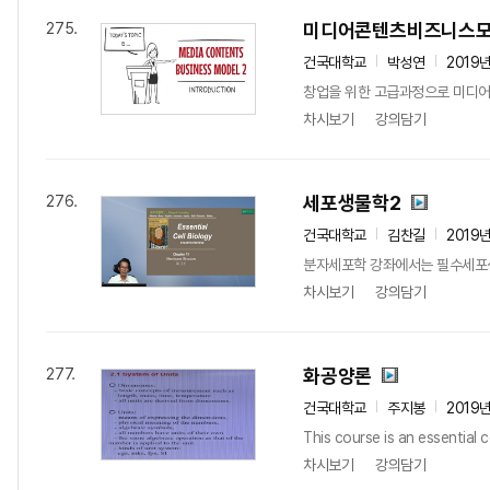
미디어콘텐츠비즈니스모
275.
건국대학교
박성연
2019
창업을 위한 고급과정으로 미디어콘
차시보기
강의담기
세포생물학2
276.
건국대학교
김찬길
2019
분자세포학 강좌에서는 필수세포생
차시보기
강의담기
화공양론
277.
건국대학교
주지봉
2019
This course is an essential 
차시보기
강의담기