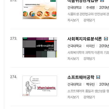
식품위생관계법규
272.
건국대학교
주세영
2019
식품위생 관련법규와 안전성에 관한
차시보기
강의담기
사회복지자료분석론
273.
건국대학교
이미진
2019
사회복지학의 과학적 이론의 기초 
차시보기
강의담기
소프트웨어공학
274.
건국대학교
백우진
2019
소프트웨어의 품질과 생산성을 향
차시보기
강의담기