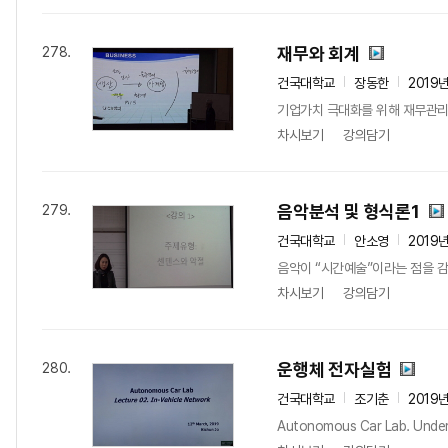
재무와 회계
278.
건국대학교
장동한
2019
기업가치 극대화를 위해 재무관리의
차시보기
강의담기
음악분석 및 형식론1
279.
건국대학교
안소영
2019
음악이 “시간예술”이라는 점을 감
차시보기
강의담기
운행체 전자실험
280.
건국대학교
조기춘
2019
Autonomous Car Lab. Unders