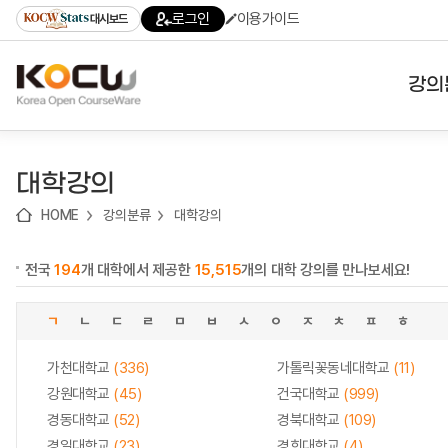
로
로
로
바
로그인
이용가이드
대시보드
가
가
가
로
기
기
기
가
(skip
기
to
강의
content)
대학
대학강의
기관
HOME
강의분류
대학강의
전공
전국
194
개 대학에서 제공한
15,515
개의 대학 강의를 만나보세요!
테마
ㄱ
ㄴ
ㄷ
ㄹ
ㅁ
ㅂ
ㅅ
ㅇ
ㅈ
ㅊ
ㅍ
ㅎ
가천대학교
(336)
가톨릭꽃동네대학교
(11)
강원대학교
(45)
건국대학교
(999)
경동대학교
(52)
경북대학교
(109)
경일대학교
(23)
경희대학교
(4)