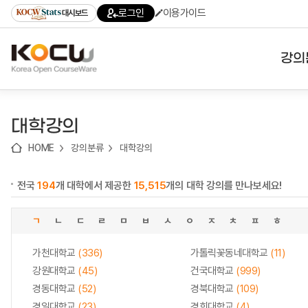
로
로
로
바
로그인
이용가이드
대시보드
가
가
가
로
기
기
기
가
(skip
기
to
강의
content)
대학
대학강의
기관
HOME
강의분류
대학강의
전공
전국
194
개 대학에서 제공한
15,515
개의 대학 강의를 만나보세요!
테마
ㄱ
ㄴ
ㄷ
ㄹ
ㅁ
ㅂ
ㅅ
ㅇ
ㅈ
ㅊ
ㅍ
ㅎ
가천대학교
(336)
가톨릭꽃동네대학교
(11)
강원대학교
(45)
건국대학교
(999)
경동대학교
(52)
경북대학교
(109)
경일대학교
(23)
경희대학교
(4)