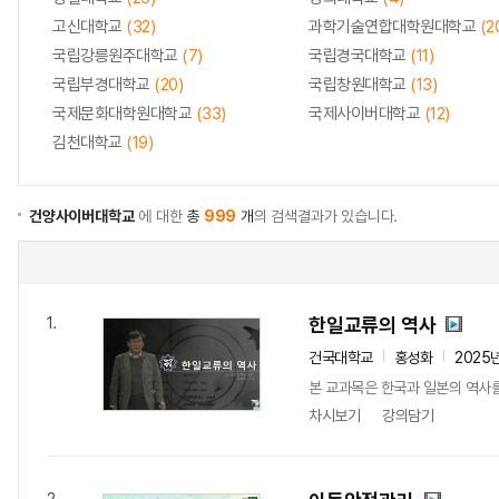
고신대학교
(32)
과학기술연합대학원대학교
(2
국립강릉원주대학교
(7)
국립경국대학교
(11)
국립부경대학교
(20)
국립창원대학교
(13)
국제문화대학원대학교
(33)
국제사이버대학교
(12)
김천대학교
(19)
건양사이버대학교
에 대한
총
999
개
의 검색결과가 있습니다.
한일교류의 역사
1.
건국대학교
홍성화
2025
본 교과목은 한국과 일본의 역사를
차시보기
강의담기