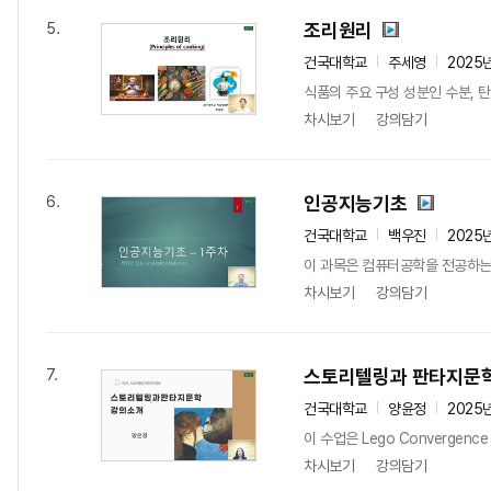
조리원리
5.
건국대학교
주세영
2025
식품의 주요 구성 성분인 수분, 탄
차시보기
강의담기
인공지능기초
6.
건국대학교
백우진
2025
이 과목은 컴퓨터공학을 전공하는 학
차시보기
강의담기
스토리텔링과 판타지문
7.
건국대학교
양윤정
2025
이 수업은 Lego Converg
차시보기
강의담기