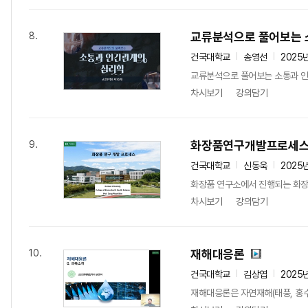
교류분석으로 풀어보는 
8.
건국대학교
송영선
2025
교류분석으로 풀어보는 소통과 인간
차시보기
강의담기
화장품연구개발프로세
9.
건국대학교
신동욱
2025
화장품 연구소에서 진행되는 화장품
차시보기
강의담기
재해대응론
10.
건국대학교
김상엽
2025
재해대응론은 자연재해(태풍, 홍수,