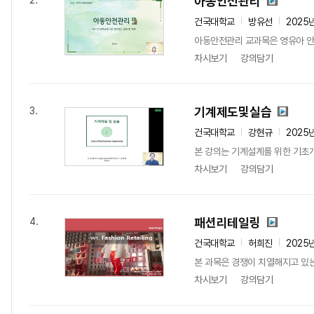
아동안전관리
2.
건국대학교
방유선
2025
아동안전관리 교과목은 영유아 안전
차시보기
강의담기
기계제도및실습
3.
건국대학교
강현규
2025
본 강의는 기계설계를 위한 기초개
차시보기
강의담기
패션리테일링
4.
건국대학교
허희진
2025
본 과목은 경쟁이 치열해지고 있는
차시보기
강의담기