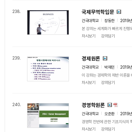
국제무역학입문
238.
건국대학교
장동한
2019
본 강의는 세계화가 빠르게 진행
차시보기
강의담기
경제원론
239.
건국대학교
박재민
2019
이 강좌는 경제학의 제반 이론을 
차시보기
강의담기
경영학원론
240.
건국대학교
오준환
2019
경영학 전반에 관한 기초지식의 학
차시보기
강의담기