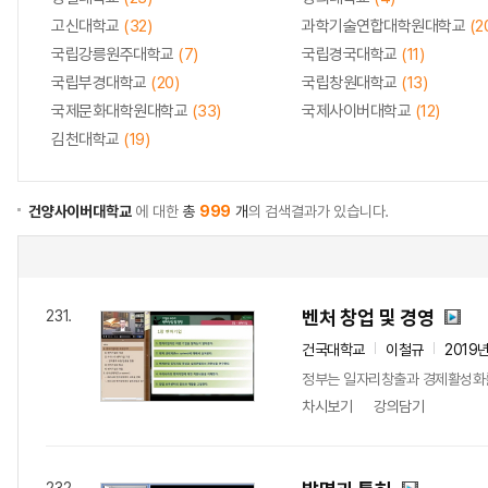
고신대학교
(32)
과학기술연합대학원대학교
(2
국립강릉원주대학교
(7)
국립경국대학교
(11)
국립부경대학교
(20)
국립창원대학교
(13)
국제문화대학원대학교
(33)
국제사이버대학교
(12)
김천대학교
(19)
건양사이버대학교
에 대한
총
999
개
의 검색결과가 있습니다.
벤처 창업 및 경영
231.
건국대학교
이철규
2019
정부는 일자리창출과 경제활성화를 
차시보기
강의담기