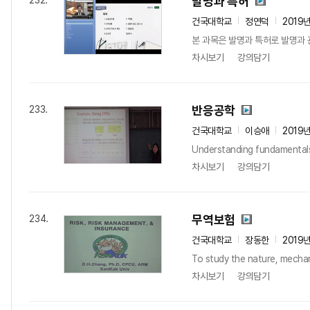
발명과 특허
232.
건국대학교
정연덕
2019
본 과목은 발명과 특허로 발명과 
차시보기
강의담기
반응공학
233.
건국대학교
이승애
2019
Understanding fundamentals 
차시보기
강의담기
무역보험
234.
건국대학교
장동한
2019
To study the nature, mechan
차시보기
강의담기