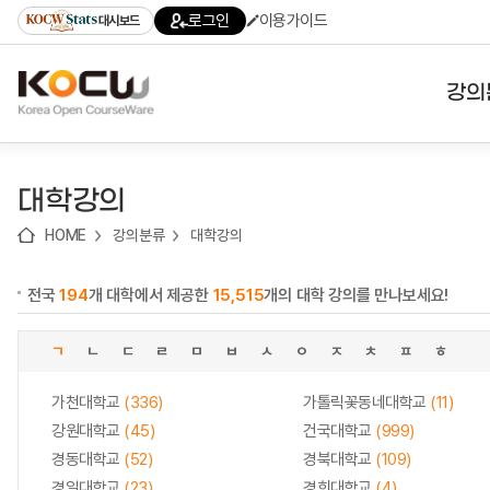
로
로
로
바
로그인
이용가이드
대시보드
가
가
가
로
기
기
기
가
(skip
기
to
강의
content)
대학
대학강의
기관
HOME
강의분류
대학강의
전공
전국
194
개 대학에서 제공한
15,515
개의 대학 강의를 만나보세요!
테마
ㄱ
ㄴ
ㄷ
ㄹ
ㅁ
ㅂ
ㅅ
ㅇ
ㅈ
ㅊ
ㅍ
ㅎ
가천대학교
(336)
가톨릭꽃동네대학교
(11)
강원대학교
(45)
건국대학교
(999)
경동대학교
(52)
경북대학교
(109)
경일대학교
(23)
경희대학교
(4)