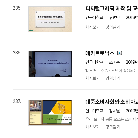
디지털그래픽 제작 및 
235.
건국대학교
유병민
2019
차시보기
강의담기
메카트로닉스
236.
건국대학교
조기춘
2019
1. 스마트 수송시스템에 활용되는 
차시보기
강의담기
대중소비사회와 소비자
237.
건국대학교
김시월
2019
우리 모두의 공통 요소는 소비자라
차시보기
강의담기