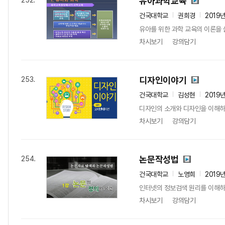
유아과학교육
252.
건국대학교
권희경
2019
유아를 위한 과학 교육의 이론을 
차시보기
강의담기
디자인이야기
253.
건국대학교
김성현
2019
디자인의 소개와 디자인을 이해하
차시보기
강의담기
논문작성법
254.
건국대학교
노영희
2019
인터넷의 정보검색 원리를 이해하
차시보기
강의담기