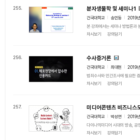
분자생물학 및 세미나1
255.
건국대학교
송민동
2019
본 강좌에서는 세미나 방법론과 
차시보기
강의담기
수사증거론
256.
건국대학교
최대현
2019
범죄수사와 민간조사에 필요한 증
차시보기
강의담기
미디어콘텐츠 비즈니스모
257.
건국대학교
박성연
2019
다이나믹미디어 시대의 방송, 공연
차시보기
강의담기