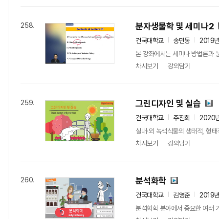
분자생물학 및 세미나2
258.
건국대학교
송민동
2019
본 강좌에서는 세미나 방법론과 
차시보기
강의담기
그린디자인 및 실습
259.
건국대학교
주진희
2020
실내·외 녹색식물의 생태적, 형태적
차시보기
강의담기
분석화학
260.
건국대학교
김영준
2019
분석화학 분야에서 중요한 여러 가지