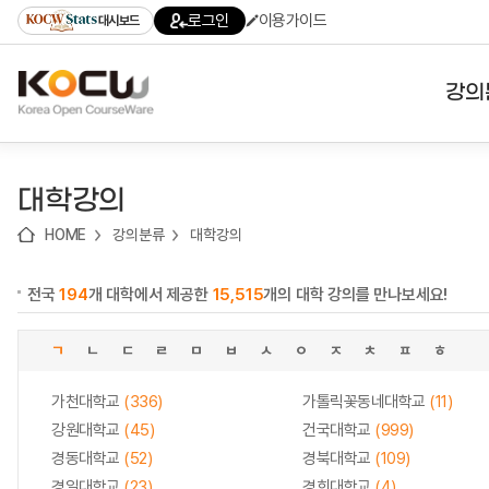
로
로
로
바
로그인
이용가이드
대시보드
가
가
가
로
기
기
기
가
(skip
기
to
강의
content)
대학
대학강의
기관
HOME
강의분류
대학강의
전공
전국
194
개 대학에서 제공한
15,515
개의 대학 강의를 만나보세요!
테마
ㄱ
ㄴ
ㄷ
ㄹ
ㅁ
ㅂ
ㅅ
ㅇ
ㅈ
ㅊ
ㅍ
ㅎ
가천대학교
(336)
가톨릭꽃동네대학교
(11)
강원대학교
(45)
건국대학교
(999)
경동대학교
(52)
경북대학교
(109)
경일대학교
(23)
경희대학교
(4)