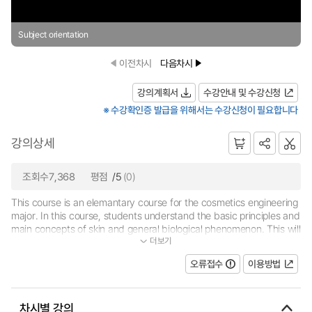
Subject orientation
이전차시
다음차시
강의계획서
수강안내 및 수강신청
※ 수강확인증 발급을 위해서는 수강신청이 필요합니다
강의상세
조회수7,368
평점
/5
(0)
This course is an elemantary course for the cosmetics engineering
major. In this course, students understand the basic principles and
main concepts of skin and general biological phenomenon. This will
더보기
help students understand various theories relating skin and bi...
오류접수
이용방법
차시별 강의