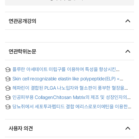
연관공개강의
연관학위논문
플루란 아세테이트 미립구를 이용하여 특성을 향상시킨
히알루론산 피부 충진재 = A long-lasting injectable dermal
Skin cell recognizable elastin like polypeptide(ELP) =
filler: using pullulan acetate microsphere to improve
피부세포를 인식 가능한 elastin like polypeptide(ELP)
property of H yaluronic Acid dermal filler
헤파린이 결합된 PLGA 나노입자와 혈소판이 풍부한 혈장을
이용한 피부재생 = Skin regeneration using platelet-rich
인공피부용 CollagenChitosan Matrix의 제조 및 성장인자의
plasma and heparin-conjugated PLGA nanospheres
영향 = Preparation of Collagen/Chitosan Matrix for Artificial
당뇨쥐에서 세포투과펩티드 결합 에리스로포이에틴을 이용한
skin and Effect of Growth Factors
피부재생의 촉진 = Local delivery of tat-erythropoietin
enhances regeneration of skin wound in streptozotocin-
induced diabetic SD rats
사용자 의견