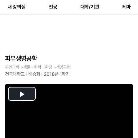
내 강의실
전공
대학/기관
테마
피부생명공학
자연과학 >생물ㆍ화학ㆍ환경 >생명공학
건국대학교
배승희
2018년 1학기
Play
Video