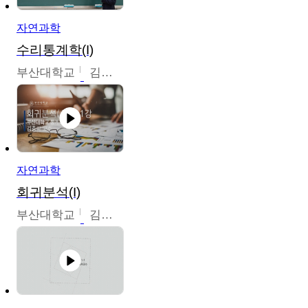
자연과학
수리통계학(I)
부산대학교
김충락
자연과학
회귀분석(I)
부산대학교
김충락