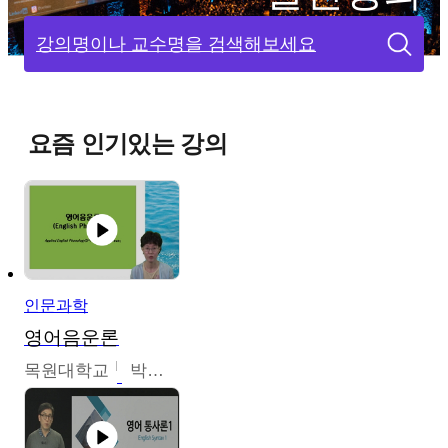
강의명이나 교수명을 검색해보세요
요즘 인기있는 강의
인문과학
영어음운론
목원대학교
박미숙