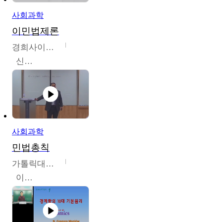
사회과학
이민법제론
경희사이버대학교
신광수
사회과학
민법총칙
가톨릭대학교
이홍민