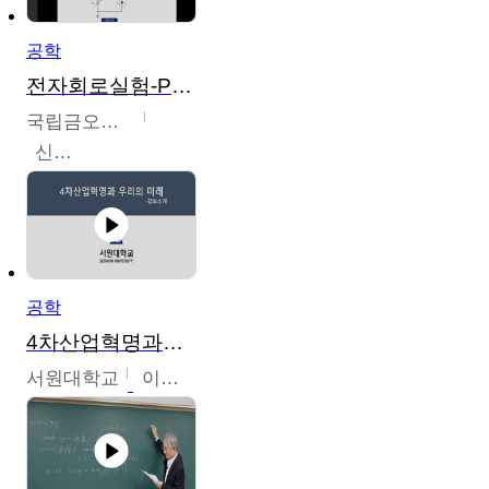
공학
전자회로실험-PSPICE 시뮬레이션
국립금오공과대학교
신경욱
공학
4차산업혁명과우리의미래
서원대학교
이병권