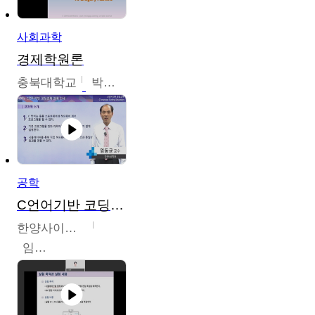
사회과학
경제학원론
충북대학교
박철호
공학
C언어기반 코딩교육
한양사이버대학교
임동균