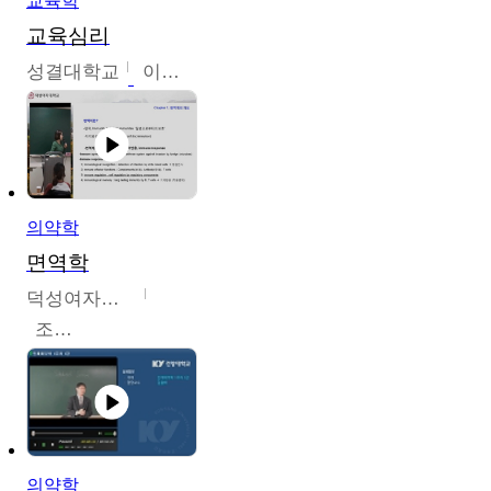
교육학
교육심리
성결대학교
이수경
의약학
면역학
덕성여자대학교
조효선
의약학