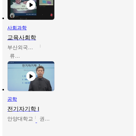
사회과학
교육사회학
부산외국어대학교
류영철
공학
전기자기학 I
안양대학교
권원현