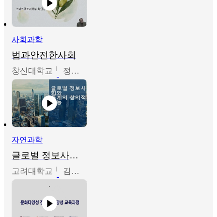
사회과학
법과안전한사회
창신대학교
정연균
자연과학
글로벌 정보사회와 통계의 창의적 기능
고려대학교
김희영