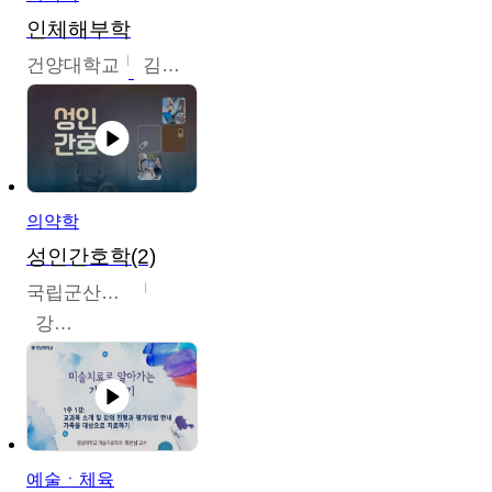
인체해부학
건양대학교
김철태
의약학
성인간호학(2)
국립군산대학교
강경아
예술ㆍ체육