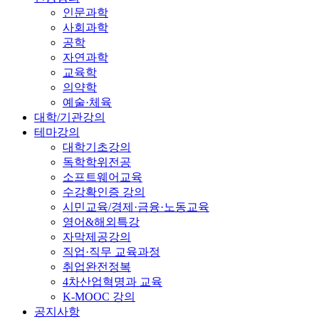
인문과학
사회과학
공학
자연과학
교육학
의약학
예술·체육
대학/기관강의
테마강의
대학기초강의
독학학위전공
소프트웨어교육
수강확인증 강의
시민교육/경제·금융·노동교육
영어&해외특강
자막제공강의
직업·직무 교육과정
취업완전정복
4차산업혁명과 교육
K-MOOC 강의
공지사항