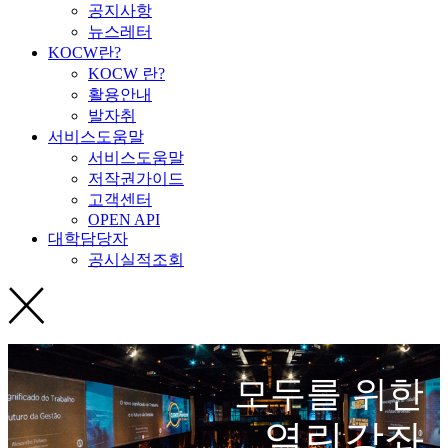
공지사항
뉴스레터
KOCW란?
KOCW 란?
활용안내
발자취
서비스도움말
서비스도움말
저작권가이드
고객센터
OPEN API
대학담당자
공시실적조회
모두를 위한
열린강좌