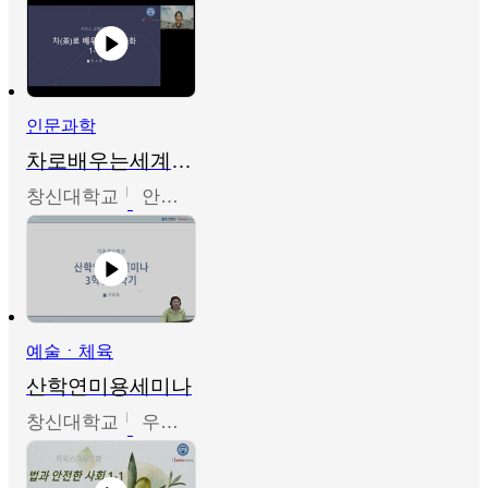
인문과학
차로배우는세계문화
창신대학교
안소영
예술ㆍ체육
산학연미용세미나
창신대학교
우미옥,오윤경,박선이