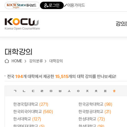
로
로
로
바
로그인
이용가이드
대시보드
가
가
가
로
기
기
기
가
(skip
기
to
강의
content)
대학
대학강의
기관
HOME
강의분류
대학강의
전공
전국
194
개 대학에서 제공한
15,515
개의 대학 강의를 만나보세요!
테마
ㄱ
ㄴ
ㄷ
ㄹ
ㅁ
ㅂ
ㅅ
ㅇ
ㅈ
ㅊ
ㅍ
ㅎ
한경국립대학교
(271)
한국공학대학교
(98)
한국외국어대학교
(560)
한국항공대학교
(21)
한서대학교
(127)
한성대학교
(72)
한양여자대학교
(5)
협성대학교
(18)