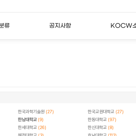
분류
공지사항
KOCW
강의
공지사항
KOCW란
강의
뉴스레터
활용안내
분야
주요통계현황
발자취
강의
서비스도움말
고객센터
한국과학기술원
(27)
한국교원대학교
(27)
한남대학교
(9)
한동대학교
(97)
한세대학교
(26)
한신대학교
(8)
혜전대학교
(3)
호남대학교
(112)