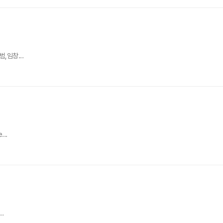
유범,임창...
...
..