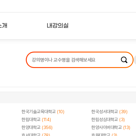
소개
내강의실
?
강의리스트
수강확인증강의
사용자의견
내강의클립
한국기술교육대학교
(10)
한국성서대학교
(39)
한림대학교
(114)
한림성심대학교
(3)
한양대학교
(356)
한양사이버대학교
(13)
호서대학교
(78)
호원대학교
(3)