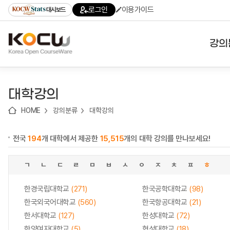
로
로
로
바
로그인
이용가이드
대시보드
가
가
가
로
기
기
기
가
(skip
기
to
강의
content)
대학
대학강의
기관
HOME
강의분류
대학강의
전공
전국
194
개 대학에서 제공한
15,515
개의 대학 강의를 만나보세요!
테마
ㄱ
ㄴ
ㄷ
ㄹ
ㅁ
ㅂ
ㅅ
ㅇ
ㅈ
ㅊ
ㅍ
ㅎ
한경국립대학교
(271)
한국공학대학교
(98)
한국외국어대학교
(560)
한국항공대학교
(21)
한서대학교
(127)
한성대학교
(72)
한양여자대학교
(5)
협성대학교
(18)