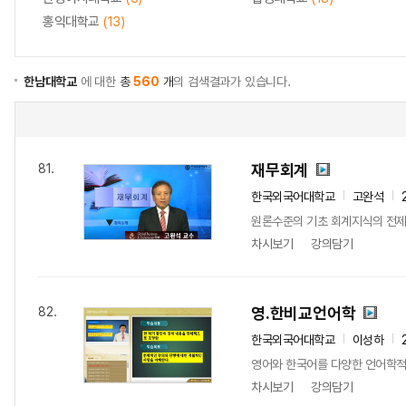
홍익대학교
(13)
한남대학교
에 대한
총
560
개
의 검색결과가 있습니다.
재무회계
81.
한국외국어대학교
고완석
원론수준의 기초 회계지식의 전제에
차시보기
강의담기
영.한비교언어학
82.
한국외국어대학교
이성하
영어와 한국어를 다양한 언어학적
차시보기
강의담기