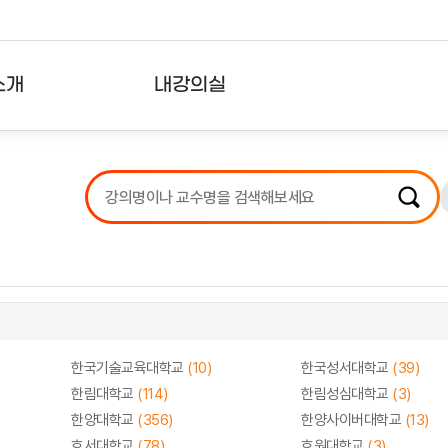
소개
내강의실
?
강의리스트
수강확인증강의
사용자의견
내강의클립
한국기술교육대학교
(10)
한국성서대학교
(39)
한림대학교
(114)
한림성심대학교
(3)
한양대학교
(356)
한양사이버대학교
(13)
호서대학교
(78)
호원대학교
(3)