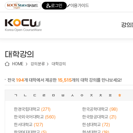
로
로
로
바
로그인
이용가이드
대시보드
가
가
가
로
기
기
기
가
(skip
기
to
강의
content)
대학
대학강의
기관
HOME
강의분류
대학강의
전공
전국
194
개 대학에서 제공한
15,515
개의 대학 강의를 만나보세요!
테마
ㄱ
ㄴ
ㄷ
ㄹ
ㅁ
ㅂ
ㅅ
ㅇ
ㅈ
ㅊ
ㅍ
ㅎ
한경국립대학교
(271)
한국공학대학교
(98)
한국외국어대학교
(560)
한국항공대학교
(21)
한서대학교
(127)
한성대학교
(72)
한양여자대학교
(5)
협성대학교
(18)