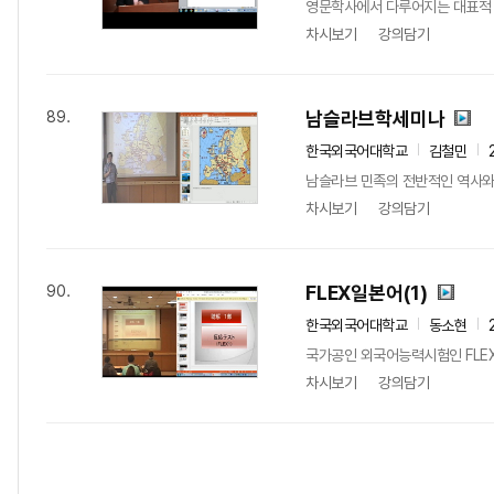
영문학사에서 다루어지는 대표적 작
차시보기
강의담기
남슬라브학세미나
89.
한국외국어대학교
김철민
남슬라브 민족의 전반적인 역사와 
차시보기
강의담기
FLEX일본어(1)
90.
한국외국어대학교
동소현
국가공인 외국어능력시험인 FLE
차시보기
강의담기