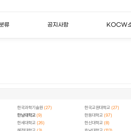
분류
공지사항
KOCW
강의
공지사항
KOCW란
강의
뉴스레터
활용안내
분야
주요통계현황
발자취
강의
서비스도움말
고객센터
한국과학기술원
(27)
한국교원대학교
(27)
한남대학교
(9)
한동대학교
(97)
한세대학교
(26)
한신대학교
(8)
혜전대학교
(3)
호남대학교
(112)