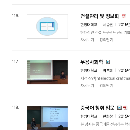
건설관리 및 정보화
116.
한양대학교
서종원
2015
현대적인 건설 프로젝트 관리기법의
차시보기
강의담기
무용사회학
117.
한양대학교
박부희
2015
지적 장인(intellectual c
차시보기
강의담기
중국어 청취 입문
118.
한양대학교
한희창
2015
본 강좌는 중국어를 전공하는 학생