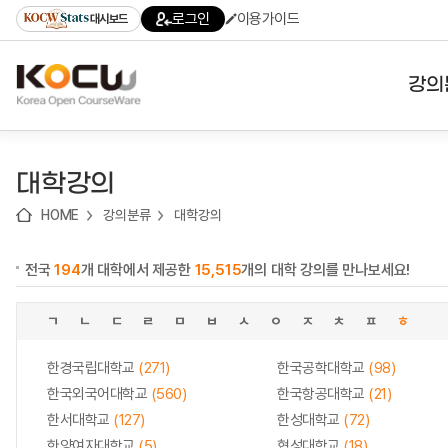
로
로
로
바
로그인
이용가이드
대시보드
가
가
가
로
기
기
기
가
(skip
기
to
강의
content)
대학
대학강의
기관
HOME
강의분류
대학강의
전공
전국
194
개 대학에서 제공한
15,515
개의 대학 강의를 만나보세요!
테마
ㄱ
ㄴ
ㄷ
ㄹ
ㅁ
ㅂ
ㅅ
ㅇ
ㅈ
ㅊ
ㅍ
ㅎ
한경국립대학교
(271)
한국공학대학교
(98)
한국외국어대학교
(560)
한국항공대학교
(21)
한서대학교
(127)
한성대학교
(72)
한양여자대학교
(5)
협성대학교
(18)