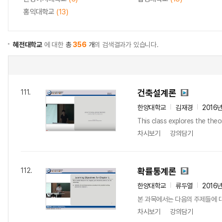
홍익대학교
(13)
혜전대학교
에 대한
총
356
개
의 검색결과가 있습니다.
건축설계론
111.
한양대학교
김재경
2016
This class explores the theo
차시보기
강의담기
확률통계론
112.
한양대학교
류두열
2016
본 과목에서는 다음의 주제들에 대해서 상세히
차시보기
강의담기