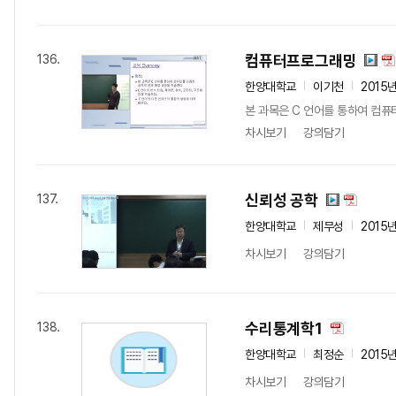
컴퓨터프로그래밍
136.
한양대학교
이기천
2015
본 과목은 C 언어를 통하여 컴퓨터
차시보기
강의담기
신뢰성 공학
137.
한양대학교
제무성
2015
차시보기
강의담기
수리통계학1
138.
한양대학교
최정순
2015
차시보기
강의담기