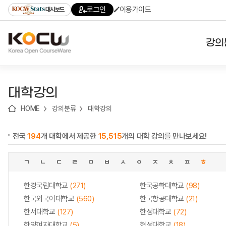
로
로
로
바
로그인
이용가이드
대시보드
가
가
가
로
기
기
기
가
(skip
기
to
강의
content)
대학
대학강의
기관
HOME
강의분류
대학강의
전공
전국
194
개 대학에서 제공한
15,515
개의 대학 강의를 만나보세요!
테마
ㄱ
ㄴ
ㄷ
ㄹ
ㅁ
ㅂ
ㅅ
ㅇ
ㅈ
ㅊ
ㅍ
ㅎ
한경국립대학교
(271)
한국공학대학교
(98)
한국외국어대학교
(560)
한국항공대학교
(21)
한서대학교
(127)
한성대학교
(72)
한양여자대학교
(5)
협성대학교
(18)