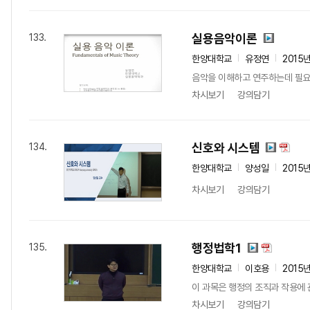
실용음악이론
133.
한양대학교
유정연
2015
음악을 이해하고 연주하는데 필요한 
차시보기
강의담기
신호와 시스템
134.
한양대학교
양성일
2015
차시보기
강의담기
행정법학1
135.
한양대학교
이호용
2015
이 과목은 행정의 조직과 작용에
차시보기
강의담기