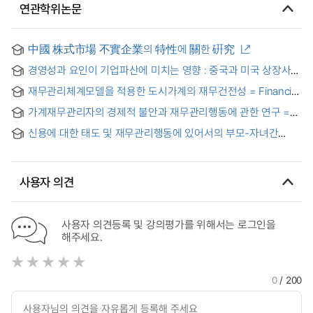
연관학위논문
中國 株式市場 不實企業의 特性에 關한 硏究
경영성과 요인이 기업파산에 미치는 영향 : 중국과 미국 상장사를
중심으로
재무관리체계모델을 적용한 도시가계의 재무건전성 = Financial
solidity of urban households with the application of
가계재무관리자의 경제적 불안과 재무관리행동에 관한 연구 =
systems model on financial management
(A)Study on the Economic Distress and the Financial
신용에 대한 태도 및 재무관리행동에 있어서의 부모-자녀간
Management Behavior of the Household Financial
상관관계 분석 = A Correlation Analysis between
Managers.
Adolescents and Their Parents in Credit Attitude and
Financial Management Behavior
사용자 의견
사용자 의견등록 및 강의평가를 위해서는 로그인을
해주세요.
0
/ 200