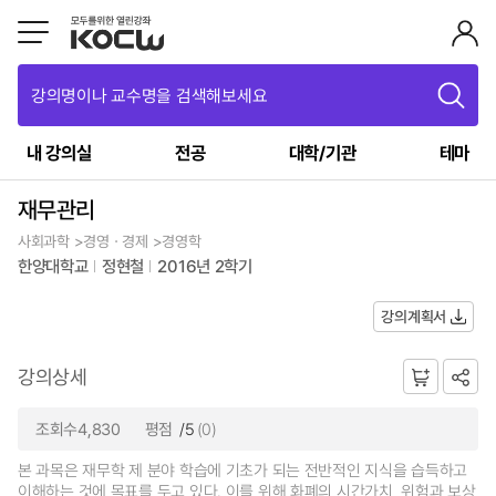
강의명이나 교수명을 검색해보세요
내 강의실
전공
대학/기관
테마
재무관리
사회과학 >경영ㆍ경제 >경영학
한양대학교
정현철
2016년 2학기
강의계획서
강의상세
조회수4,830
평점
/5
(0)
본 과목은 재무학 제 분야 학습에 기초가 되는 전반적인 지식을 습득하고
이해하는 것에 목표를 두고 있다. 이를 위해 화폐의 시간가치, 위험과 보상