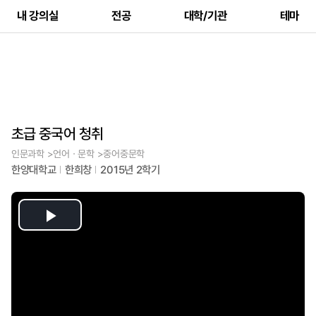
내 강의실
전공
대학/기관
테마
초급 중국어 청취
인문과학 >언어ㆍ문학 >중어중문학
한양대학교
한희창
2015년 2학기
Play
Video