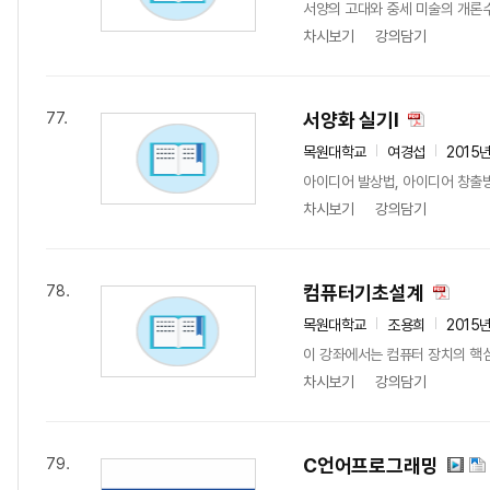
서양의 고대와 중세 미술의 개론수
차시보기
강의담기
서양화 실기I
77.
목원대학교
여경섭
2015
아이디어 발상법, 아이디어 창출
차시보기
강의담기
컴퓨터기초설계
78.
목원대학교
조용희
2015
이 강좌에서는 컴퓨터 장치의 핵심
차시보기
강의담기
C언어프로그래밍
79.