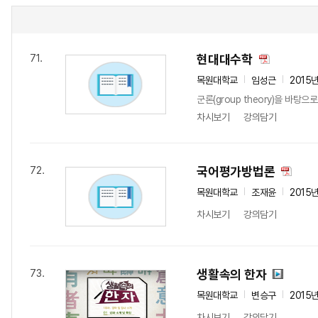
현대대수학
71.
목원대학교
임성근
2015
군론(group theory)을 바탕
차시보기
강의담기
국어평가방법론
72.
목원대학교
조재윤
2015
차시보기
강의담기
생활속의 한자
73.
목원대학교
변승구
2015
차시보기
강의담기