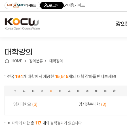
로
로
로
바
로그인
이용가이드
대시보드
가
가
가
로
기
기
기
가
(skip
기
to
강의
content)
대학
대학강의
기관
HOME
강의분류
대학강의
전공
전국
194
개 대학에서 제공한
15,515
개의 대학 강의를 만나보세요!
테마
ㄱ
ㄴ
ㄷ
ㄹ
ㅁ
ㅂ
ㅅ
ㅇ
ㅈ
ㅊ
ㅍ
ㅎ
명지대학교
(3)
명지전문대학
(3)
ㅁ
대학에 대한
총
117
개
의 검색결과가 있습니다.