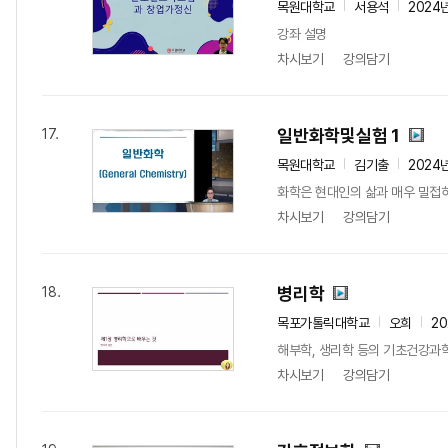
목원대학교
서용석
2024
강좌 설명
차시보기
강의담기
일반화학및실험 1
17.
목원대학교
김기출
2024
화학은 현대인의 삶과 매우 밀접하
차시보기
강의담기
병리학
18.
목포가톨릭대학교
오희
2
해부학, 생리학 등의 기초건강과학
차시보기
강의담기