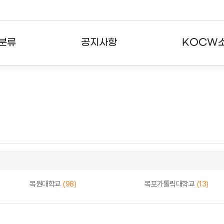
분류
공지사항
KOCW
강의
공지사항
KOCW란
강의
뉴스레터
활용안내
분야
주요통계현황
발자취
강의
서비스도움말
고객센터
목원대학교
(98)
목포가톨릭대학교
(13)