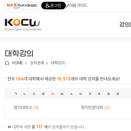
로
로
로
바
로그인
이용가이드
대시보드
가
가
가
로
기
기
기
가
(skip
기
to
강의
content)
대학
대학강의
기관
HOME
강의분류
대학강의
전공
전국
194
개 대학에서 제공한
15,515
개의 대학 강의를 만나보세요!
테마
ㄱ
ㄴ
ㄷ
ㄹ
ㅁ
ㅂ
ㅅ
ㅇ
ㅈ
ㅊ
ㅍ
ㅎ
명지대학교
(3)
명지전문대학
(3)
ㅁ
대학에 대한
총
117
개
의 검색결과가 있습니다.