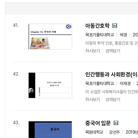
아동간호학
41.
목포가톨릭대학교
박경
2
아동의 투약 간호, 통증간호 및 
차시보기
강의담기
인간행동과 사회환경(이
42.
목포가톨릭대학교
이재경
이 수업은 사회복지사들이 인간의
차시보기
강의담기
중국어 입문
43.
목원대학교
강선주
2019