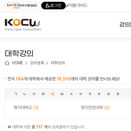
로
로
로
바
로그인
이용가이드
대시보드
가
가
가
로
기
기
기
가
(skip
기
to
강의
content)
대학
대학강의
기관
HOME
강의분류
대학강의
전공
전국
194
개 대학에서 제공한
15,515
개의 대학 강의를 만나보세요!
테마
ㄱ
ㄴ
ㄷ
ㄹ
ㅁ
ㅂ
ㅅ
ㅇ
ㅈ
ㅊ
ㅍ
ㅎ
명지대학교
(3)
명지전문대학
(3)
ㅁ
대학에 대한
총
117
개
의 검색결과가 있습니다.