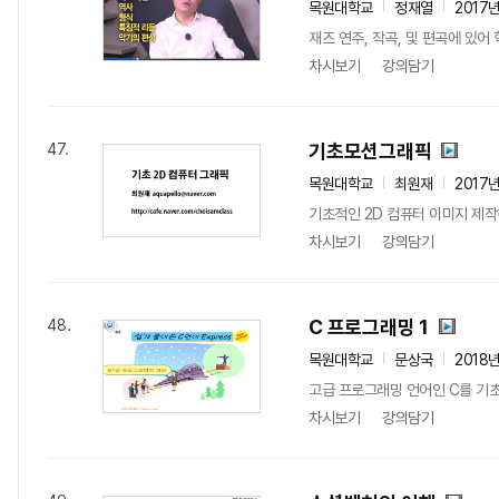
목원대학교
정재열
2017
재즈 연주, 작곡, 및 편곡에 있
차시보기
강의담기
기초모션그래픽
47.
목원대학교
최원재
2017
기초적인 2D 컴퓨터 이미지 제작
차시보기
강의담기
C 프로그래밍 1
48.
목원대학교
문상국
2018
고급 프로그래밍 언어인 C를 기
차시보기
강의담기