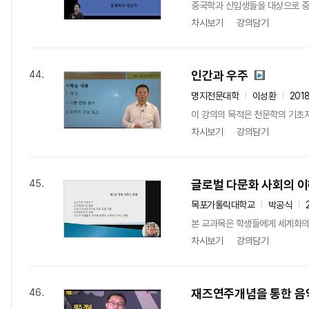
중국학과 신입생들을 대상으로 중국
차시보기
강의담기
인간과 우주
44.
명지전문대학
이성환
201
이 강의의 목적은 천문학의 기초지
차시보기
강의담기
글로벌 다문화 사회의 
45.
목포가톨릭대학교
박공식
본 교과목은 학생들에게 세계화의 
차시보기
강의담기
재즈연주개념을 통한 음
46.