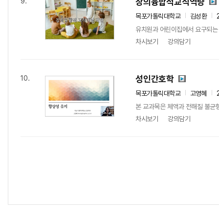
창의융합적교직역량
9.
목포가톨릭대학교
김성환
유치원과 어린이집에서 요구되는 
차시보기
강의담기
성인간호학
10.
목포가톨릭대학교
고영혜
본 교과목은 체액과 전해질 불균형,
차시보기
강의담기