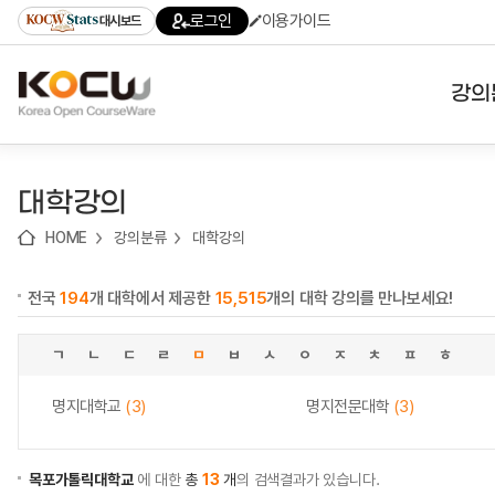
로
로
로
바
로그인
이용가이드
대시보드
가
가
가
로
기
기
기
가
(skip
기
to
강의
content)
대학
대학강의
기관
HOME
강의분류
대학강의
전공
전국
194
개 대학에서 제공한
15,515
개의 대학 강의를 만나보세요!
테마
ㄱ
ㄴ
ㄷ
ㄹ
ㅁ
ㅂ
ㅅ
ㅇ
ㅈ
ㅊ
ㅍ
ㅎ
명지대학교
(3)
명지전문대학
(3)
목포가톨릭대학교
에 대한
총
13
개
의 검색결과가 있습니다.