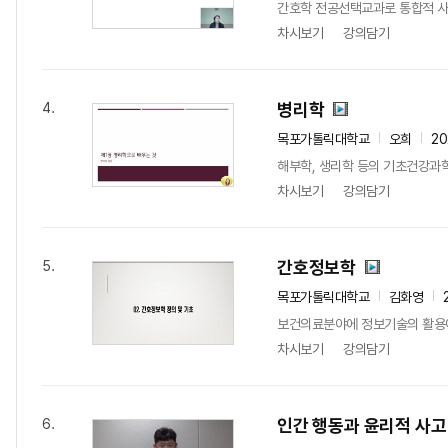
간호학 전공선택교과로 통합적 사고
차시보기
강의담기
병리학
4.
목포가톨릭대학교
오희
2
해부학, 생리학 등의 기초건강과학
차시보기
강의담기
간호정보학
5.
목포가톨릭대학교
김화영
보건의료분야에 정보기술의 활용이 
차시보기
강의담기
인간 행동과 윤리적 사고
6.