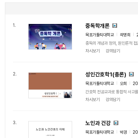
중독학개론
1.
목포가톨릭대학교
곽명희
중독의 개념과 정의, 원인론적 접
차시보기
강의담기
성인간호학1(총론)
2.
목포가톨릭대학교
오희
20
간호학 전공교과로 통합적 사고를
차시보기
강의담기
노인과 건강
3.
목포가톨릭대학교
박경
20