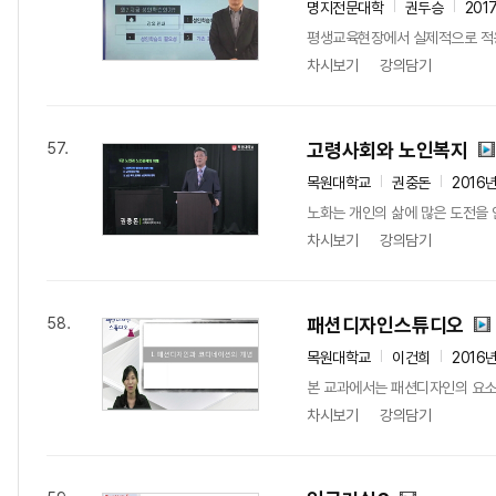
명지전문대학
권두승
201
평생교육현장에서 실제적으로 적용 
차시보기
강의담기
고령사회와 노인복지
57.
목원대학교
권중돈
2016
노화는 개인의 삶에 많은 도전을 
차시보기
강의담기
패션디자인스튜디오
58.
목원대학교
이건희
2016
본 교과에서는 패션디자인의 요소
차시보기
강의담기