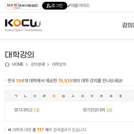
로
로
로
바
로그인
이용가이드
대시보드
가
가
가
로
기
기
기
가
(skip
기
to
강의
content)
대학
대학강의
기관
HOME
강의분류
대학강의
전공
전국
194
개 대학에서 제공한
15,515
개의 대학 강의를 만나보세요!
테마
ㄱ
ㄴ
ㄷ
ㄹ
ㅁ
ㅂ
ㅅ
ㅇ
ㅈ
ㅊ
ㅍ
ㅎ
명지대학교
(3)
명지전문대학
(3)
ㅁ
대학에 대한
총
117
개
의 검색결과가 있습니다.