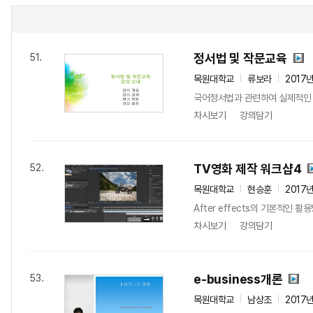
정서법 및 작문교육
51.
목원대학교
류보라
2017
국어정서법과 관련하여 실제적인 
차시보기
강의담기
TV영화 제작 워크샵4
52.
목원대학교
현승훈
2017
After effects의 기본적인
차시보기
강의담기
e-business개론
53.
목원대학교
남상조
2017