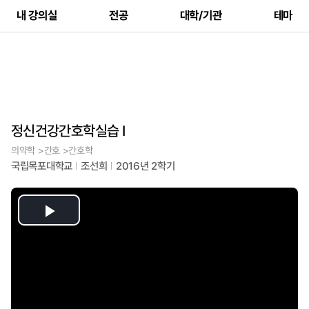
내 강의실
전공
대학/기관
테마
정신건강간호학실습 I
의약학 >간호 >간호학
국립목포대학교
조선희
2016년 2학기
Play
Video