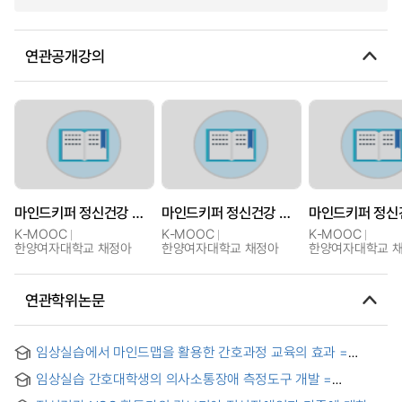
연관공개강의
마인드키퍼 정신건강 초기단기 개입과정
마인드키퍼 정신건강 초기단기 개입과정
K-MOOC
K-MOOC
K-MOOC
한양여자대학교 채정아
한양여자대학교 채정아
한양여자대학교 
연관학위논문
임상실습에서 마인드맵을 활용한 간호과정 교육의 효과 =
Effects of Nursing Process Education Using Mind Map in
임상실습 간호대학생의 의사소통장애 측정도구 개발 =
Clinical Practice
Development of a Communication Barriers Scale for