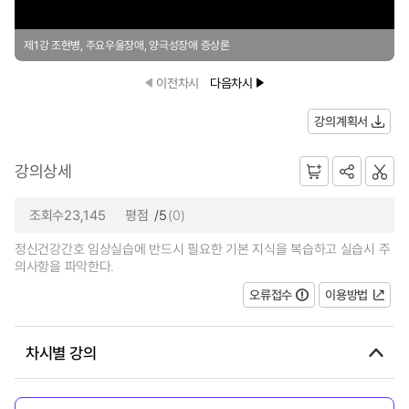
제1강 조현병, 주요우울장애, 양극성장애 증상론
이전차시
다음차시
강의계획서
강의상세
조회수23,145
평점
/5
(0)
정신건강간호 임상실습에 반드시 필요한 기본 지식을 복습하고 실습시 주
의사항을 파악한다.
오류접수
이용방법
차시별 강의