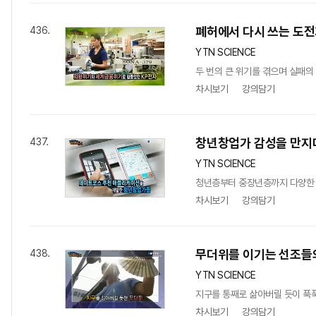
폐허에서 다시 쓰는 도전기
436.
YTN SCIENCE
두 번의 큰 위기를 겪으며 실패의 
차시보기
강의담기
창년창업가 감성을 만지다
437.
YTN SCIENCE
청년층부터 중장년층까지 다양한 연
차시보기
강의담기
무더위를 이기는 선조들
438.
YTN SCIENCE
지구를 통째로 삶아버릴 듯이 푹푹
차시보기
강의담기