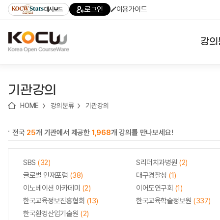
로
로
로
바
로그인
이용가이드
대시보드
가
가
가
로
기
기
기
가
(skip
기
to
강의
content)
대학
기관강의
기관
HOME
강의분류
기관강의
전공
전국
25
개 기관에서 제공한
1,968
개 강의를 만나보세요!
테마
SBS
(32)
S리더치과병원
(2)
글로벌 인재포럼
(38)
대구경찰청
(1)
이노베이션 아카데미
(2)
이어도연구회
(1)
한국교육정보진흥협회
(13)
한국교육학술정보원
(337)
한국환경산업기술원
(2)