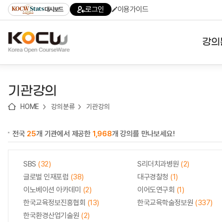
로
로
로
바
로그인
이용가이드
대시보드
가
가
가
로
기
기
기
가
(skip
기
to
강의
content)
대학
기관강의
기관
HOME
강의분류
기관강의
전공
전국
25
개 기관에서 제공한
1,968
개 강의를 만나보세요!
테마
SBS
(32)
S리더치과병원
(2)
글로벌 인재포럼
(38)
대구경찰청
(1)
이노베이션 아카데미
(2)
이어도연구회
(1)
한국교육정보진흥협회
(13)
한국교육학술정보원
(337)
한국환경산업기술원
(2)