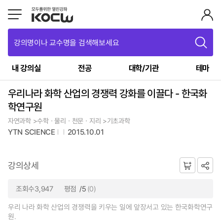
강의명이나 교수명을 검색해보세요
내 강의실
전공
대학/기관
테마
우리나라 화학 산업의 경쟁력 강화를 이끌다 - 한국화
학연구원
자연과학 >수학ㆍ물리ㆍ천문ㆍ지리 >기초과학
YTN SCIENCE
2015.10.01
강의상세
조회수3,947
평점
/5
(0)
우리 나라 화학 산업의 경쟁력을 키우는 일에 앞장서고 있는 한국화학연구
원.