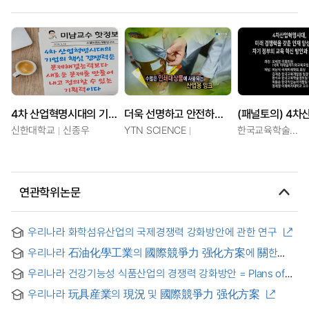
4차 산업혁명시대의 기업의 핵심 경쟁력은 무엇일까요
더욱 선명하고 안전하게! - 산업용잉크 세창화학
신한대학교
신종우
YTN SCIENCE
한국교육학술정보원
연관학위논문
우리나라 화학섬유산업의 국제경쟁력 강화방안에 관한 연구
우리나라 石油化學工業의 國際競爭力 强化方案에 關한
硏究 = (A) study on the strategies of strengthening
우리나라 건강기능성 식품산업의 경쟁력 강화방안 = Plans of
international competitiveness of Korean petrochemical
Improving the Competitiveness of the Korean Health Food
industry
우리나라 玩具産業의 現況 및 國際競爭力 强化方案
Industries.