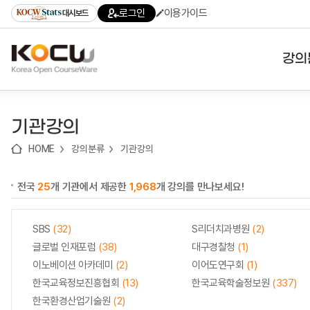
로
로
로
바
로그인
이용가이드
대시보드
가
가
가
로
기
기
기
가
(skip
기
to
강의
content)
대학
기관강의
기관
HOME
강의분류
기관강의
전공
전국
25
개 기관에서 제공한
1,968
개 강의를 만나보세요!
테마
SBS
(32)
S리더치과병원
(2)
글로벌 인재포럼
(38)
대구경찰청
(1)
이노베이션 아카데미
(2)
이어도연구회
(1)
한국교육정보진흥협회
(13)
한국교육학술정보원
(337)
한국환경산업기술원
(2)