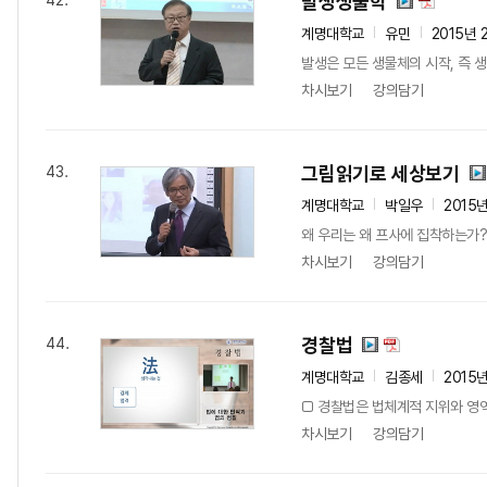
발생생물학
42.
계명대학교
유민
2015년 
발생은 모든 생물체의 시작, 즉 생
차시보기
강의담기
그림읽기로 세상보기
43.
계명대학교
박일우
2015
왜 우리는 왜 프사에 집착하는가?
차시보기
강의담기
경찰법
44.
계명대학교
김종세
2015
□ 경찰법은 법체계적 지위와 영역
차시보기
강의담기