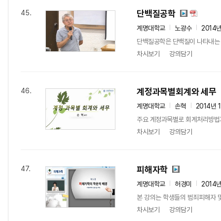
단백질공학
45.
계명대학교
노광수
2014
단백질공학은 단백질이 나타내는 생
차시보기
강의담기
계정과목별회계와 세무
46.
계명대학교
손혁
2014년 
주요 계정과목별로 회계처리방법
차시보기
강의담기
피해자학
47.
계명대학교
허경미
2014
본 강의는 학생들의 범죄피해자 및
차시보기
강의담기