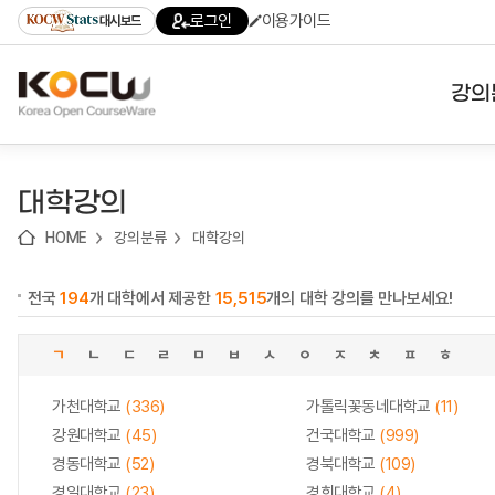
로
로
로
바
로그인
이용가이드
대시보드
가
가
가
로
기
기
기
가
(skip
기
to
강의
content)
대학
대학강의
기관
HOME
강의분류
대학강의
전공
전국
194
개 대학에서 제공한
15,515
개의 대학 강의를 만나보세요!
테마
ㄱ
ㄴ
ㄷ
ㄹ
ㅁ
ㅂ
ㅅ
ㅇ
ㅈ
ㅊ
ㅍ
ㅎ
가천대학교
(336)
가톨릭꽃동네대학교
(11)
강원대학교
(45)
건국대학교
(999)
경동대학교
(52)
경북대학교
(109)
경일대학교
(23)
경희대학교
(4)