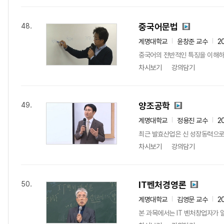
중국어문법
48.
계명대학교
윤창준 교수
2
중국어의 전반적인 특징을 이해하
차시보기
강의담기
양조공학
49.
계명대학교
정용진 교수
2
최근 발효산업은 신 성장동력으로 
차시보기
강의담기
IT벤처경영론
50.
계명대학교
김영문 교수
2
본 과목에서는 IT 벤처창업자가 