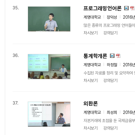
프로그래밍언어론
35.
계명대학교
장덕성
2016
많은 종류의 프로그래밍 언어들이 
차시보기
강의담기
통계학개론
36.
계명대학교
하정철
2016
수집된 자료를 정리 및 요약하여 
차시보기
강의담기
외환론
37.
계명대학교
최성희
2016
자본거래에 초점을 둔 국제금융부
차시보기
강의담기