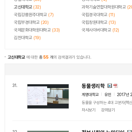
고신대학교
(32)
과학기술연합대학원대학교
(2
국립강릉원주대학교
(7)
국립경국대학교
(11)
국립부경대학교
(20)
국립창원대학교
(13)
국제문화대학원대학교
(33)
국제사이버대학교
(12)
김천대학교
(19)
고신대학교
에 대한
총
55
개
의 검색결과가 있습니다.
동물생리학
31.
계명대학교
유민
2017년 
동물을 구성하는 4대 고분자(핵산
차시보기
강의담기