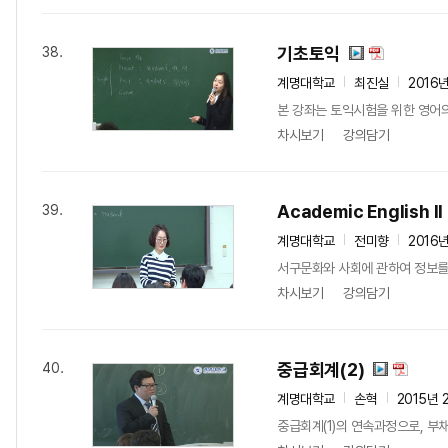
기초토익
38.
계명대학교
최진실
2016
본 강좌는 토익시험을 위한 영어의
차시보기
강의담기
Academic English II
39.
계명대학교
전미향
2016
서구문화와 사회에 관하여 정보를 
차시보기
강의담기
중급회계(2)
40.
계명대학교
손혁
2015년 
중급회계(1)의 연속과정으로, 부