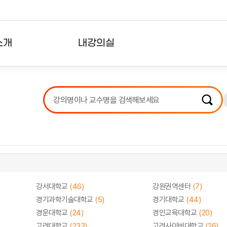
소개
내강의실
?
강의리스트
수강확인증강의
사용자의견
내강의클립
강서대학교
(46)
강원권역센터
(7)
경기과학기술대학교
(5)
경기대학교
(44)
경운대학교
(24)
경인교육대학교
(20)
고려대학교
(233)
고려사이버대학교
(26)