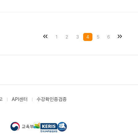
1
2
3
4
5
6
고
API센터
수강확인증검증