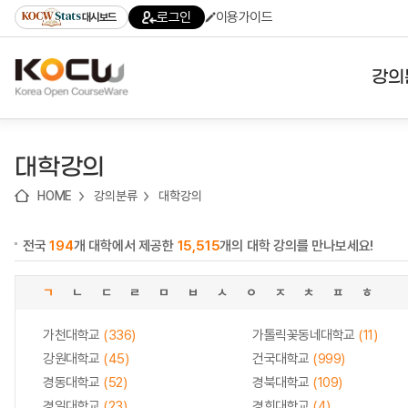
로
로
로
바
로그인
이용가이드
대시보드
가
가
가
로
기
기
기
가
(skip
기
to
강의
content)
대학
대학강의
기관
HOME
강의분류
대학강의
전공
전국
194
개 대학에서 제공한
15,515
개의 대학 강의를 만나보세요!
테마
ㄱ
ㄴ
ㄷ
ㄹ
ㅁ
ㅂ
ㅅ
ㅇ
ㅈ
ㅊ
ㅍ
ㅎ
가천대학교
(336)
가톨릭꽃동네대학교
(11)
강원대학교
(45)
건국대학교
(999)
경동대학교
(52)
경북대학교
(109)
경일대학교
(23)
경희대학교
(4)