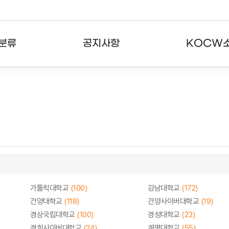
분류
공지사항
KOCW
강의
공지사항
KOCW란
강의
뉴스레터
활용안내
분야
주요통계현황
발자취
강의
서비스도움말
고객센터
가톨릭대학교
(100)
강남대학교
(172)
건양대학교
(118)
건양사이버대학교
(19)
경상국립대학교
(100)
경성대학교
(23)
경희사이버대학교
(24)
계명대학교
(55)