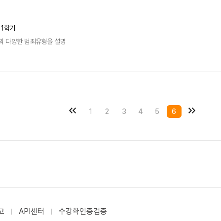
 1학기
의 다양한 범죄유형을 설명
1
2
3
4
5
6
고
API센터
수강확인증검증