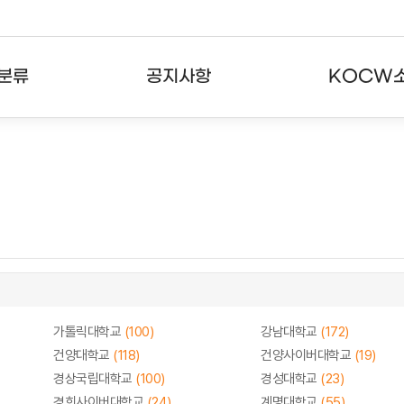
분류
공지사항
KOCW
강의
공지사항
KOCW란
강의
뉴스레터
활용안내
분야
주요통계현황
발자취
강의
서비스도움말
고객센터
가톨릭대학교
(100)
강남대학교
(172)
건양대학교
(118)
건양사이버대학교
(19)
경상국립대학교
(100)
경성대학교
(23)
경희사이버대학교
(24)
계명대학교
(55)