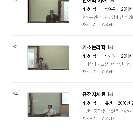
언어의 이해
52.
계명대학교
박일우
2010
언어는 인간이 인간답게 살 수 있
차시보기
강의담기
기초논리학
53.
계명대학교
안세권
2010
논리학의 기초 분야인 삼단논법, 
차시보기
강의담기
유전자치료
54.
계명대학교
유민
2010년 
인간의 궁극적인 숙원은 건강하게 
차시보기
강의담기