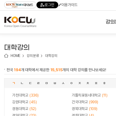
로
로
로
바
로그인
이용가이드
대시보드
가
가
가
로
기
기
기
가
(skip
기
to
강의
content)
대학
대학강의
기관
HOME
강의분류
대학강의
전공
전국
194
개 대학에서 제공한
15,515
개의 대학 강의를 만나보세요!
테마
ㄱ
ㄴ
ㄷ
ㄹ
ㅁ
ㅂ
ㅅ
ㅇ
ㅈ
ㅊ
ㅍ
ㅎ
가천대학교
(336)
가톨릭꽃동네대학교
(11)
강원대학교
(45)
건국대학교
(999)
경동대학교
(52)
경북대학교
(109)
경일대학교
(23)
경희대학교
(4)