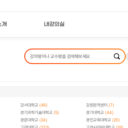
소개
내강의실
?
강의리스트
수강확인증강의
사용자의견
내강의클립
강서대학교
(46)
강원권역센터
(7)
경기과학기술대학교
(5)
경기대학교
(44)
경운대학교
(24)
경인교육대학교
(20)
고려대학교
(233)
고려사이버대학교
(26)