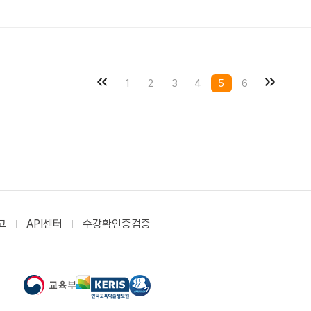
1
2
3
4
5
6
고
API센터
수강확인증검증