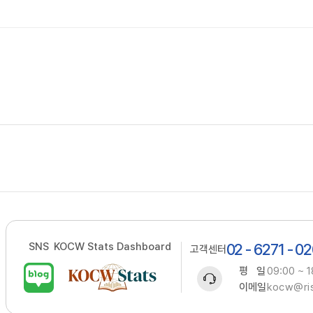
SNS
KOCW Stats Dashboard
02 - 6271 - 0
고객센터
평 일
09:00 ~ 1
이메일
kocw@ris