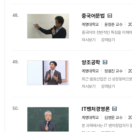
중국어문법
48.
계명대학교
윤창준 교수
2
중국어의 전반적인 특징을 이해하
차시보기
강의담기
양조공학
49.
계명대학교
정용진 교수
2
최근 발효산업은 신 성장동력으로 
차시보기
강의담기
IT벤처경영론
50.
계명대학교
김영문 교수
2
본 과목에서는 IT 벤처창업자가 