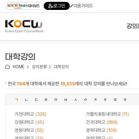
로
로
로
바
로그인
이용가이드
대시보드
가
가
가
로
기
기
기
가
(skip
기
to
강의
content)
대학
대학강의
기관
HOME
강의분류
대학강의
전공
전국
194
개 대학에서 제공한
15,515
개의 대학 강의를 만나보세요!
테마
ㄱ
ㄴ
ㄷ
ㄹ
ㅁ
ㅂ
ㅅ
ㅇ
ㅈ
ㅊ
ㅍ
ㅎ
가천대학교
(336)
가톨릭꽃동네대학교
(11)
강원대학교
(45)
건국대학교
(999)
경동대학교
(52)
경북대학교
(109)
경일대학교
(23)
경희대학교
(4)