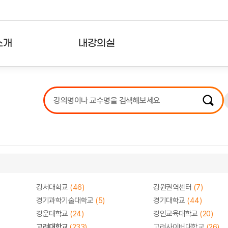
소개
내강의실
?
강의리스트
수강확인증강의
사용자의견
내강의클립
강서대학교
(46)
강원권역센터
(7)
경기과학기술대학교
(5)
경기대학교
(44)
경운대학교
(24)
경인교육대학교
(20)
고려대학교
(233)
고려사이버대학교
(26)