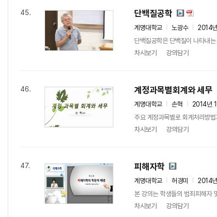
단백질공학
45.
계명대학교
노광수
2014
단백질공학은 단백질이 나타내는 생
차시보기
강의담기
계정과목별회계와 세무
46.
계명대학교
손혁
2014년 
주요 계정과목별로 회계처리방법
차시보기
강의담기
피해자학
47.
계명대학교
허경미
2014
본 강의는 학생들의 범죄피해자 및
차시보기
강의담기