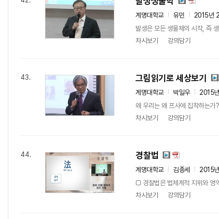
발생생물학
42.
계명대학교
유민
2015년 
발생은 모든 생물체의 시작, 즉 생
차시보기
강의담기
그림읽기로 세상보기
43.
계명대학교
박일우
2015
왜 우리는 왜 프사에 집착하는가?
차시보기
강의담기
경찰법
44.
계명대학교
김종세
2015
□ 경찰법은 법체계적 지위와 영역
차시보기
강의담기