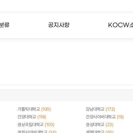
분류
공지사항
KOCW
강의
공지사항
KOCW란
강의
뉴스레터
활용안내
분야
주요통계현황
발자취
강의
서비스도움말
고객센터
가톨릭대학교
(100)
강남대학교
(172)
건양대학교
(118)
건양사이버대학교
(19)
경상국립대학교
(100)
경성대학교
(23)
경희사이버대학교
(24)
계명대학교
(55)