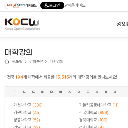
로
로
로
바
로그인
이용가이드
대시보드
가
가
가
로
기
기
기
가
(skip
기
to
강의
content)
대학
대학강의
기관
HOME
강의분류
대학강의
전공
전국
194
개 대학에서 제공한
15,515
개의 대학 강의를 만나보세요!
테마
ㄱ
ㄴ
ㄷ
ㄹ
ㅁ
ㅂ
ㅅ
ㅇ
ㅈ
ㅊ
ㅍ
ㅎ
가천대학교
(336)
가톨릭꽃동네대학교
(11)
강원대학교
(45)
건국대학교
(999)
경동대학교
(52)
경북대학교
(109)
경일대학교
(23)
경희대학교
(4)