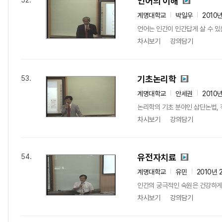
언어의 이해
52.
계명대학교
박일우
2010
언어는 인간이 인간답게 살 수 있
차시보기
강의담기
기초논리학
53.
계명대학교
안세권
2010
논리학의 기초 분야인 삼단논법, 
차시보기
강의담기
유전자치료
54.
계명대학교
유민
2010년 
인간의 궁극적인 숙원은 건강하게 
차시보기
강의담기