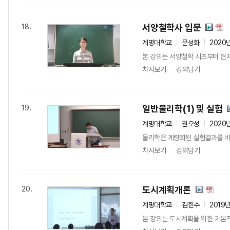
서양철학사 입문
18.
계명대학교
문성화
2020
본 강의는 서양철학 시초부터 현
차시보기
강의담기
일반물리학(1) 및 실험
19.
계명대학교
권오성
2020
물리학은 계량화된 실험결과를 바
차시보기
강의담기
도시계획개론
20.
계명대학교
김한수
2019
본 강의는 도시계획을 위한 기본적