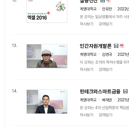
실용전산
12.
계명대학교
안유찬
2022
본 강의는 일상생활에서 자주 사용하
차시보기
강의담기
인간자원개발론
13.
계명대학교
김영국
2021
이 강좌는 조직의 목적수행을 위하
차시보기
강의담기
핀테크와스마트금융
14.
계명대학교
배재권
2021
본 강좌는 4차 산업혁명의 핵심원
차시보기
강의담기