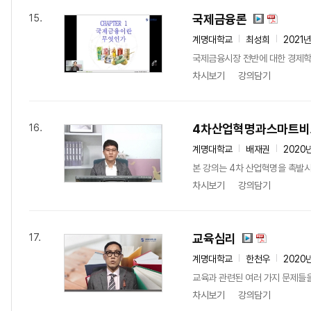
국제금융론
15.
계명대학교
최성희
2021
국제금융시장 전반에 대한 경제학적
차시보기
강의담기
4차산업혁명과스마트비
16.
계명대학교
배재권
2020
본 강의는 4차 산업혁명을 촉발시
차시보기
강의담기
교육심리
17.
계명대학교
한천우
2020
교육과 관련된 여러 가지 문제들을
차시보기
강의담기