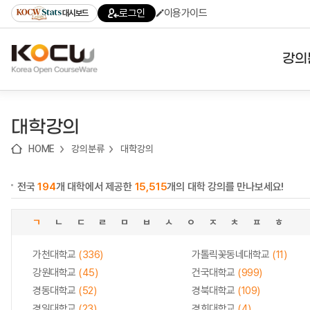
로
로
로
바
로그인
이용가이드
대시보드
가
가
가
로
기
기
기
가
(skip
기
to
강의
content)
대학
대학강의
기관
HOME
강의분류
대학강의
전공
전국
194
개 대학에서 제공한
15,515
개의 대학 강의를 만나보세요!
테마
ㄱ
ㄴ
ㄷ
ㄹ
ㅁ
ㅂ
ㅅ
ㅇ
ㅈ
ㅊ
ㅍ
ㅎ
가천대학교
(336)
가톨릭꽃동네대학교
(11)
강원대학교
(45)
건국대학교
(999)
경동대학교
(52)
경북대학교
(109)
경일대학교
(23)
경희대학교
(4)