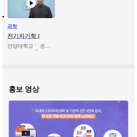
공학
전기자기학 I
안양대학교
권원현
홍보 영상