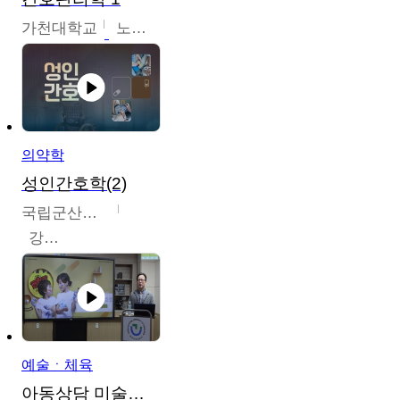
가천대학교
노원정
의약학
성인간호학(2)
국립군산대학교
강경아
예술ㆍ체육
아동상담 미술치료