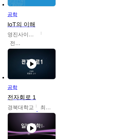
공학
IoT의 이해
영진사이버대학교
전병현
공학
전자회로 1
경북대학교
최병조