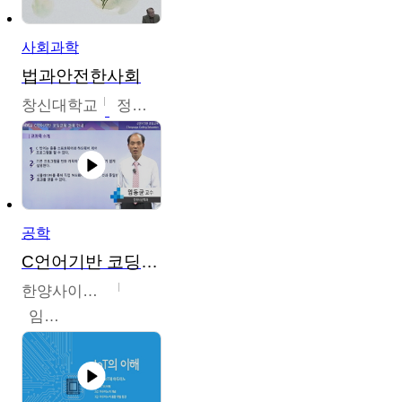
사회과학
법과안전한사회
창신대학교
정연균
공학
C언어기반 코딩교육
한양사이버대학교
임동균