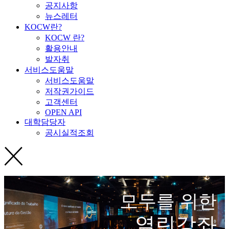
공지사항
뉴스레터
KOCW란?
KOCW 란?
활용안내
발자취
서비스도움말
서비스도움말
저작권가이드
고객센터
OPEN API
대학담당자
공시실적조회
모두를 위한
열린강좌