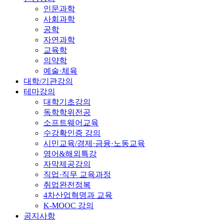
인문과학
사회과학
공학
자연과학
교육학
의약학
예술·체육
대학/기관강의
테마강의
대학기초강의
독학학위전공
소프트웨어교육
수강확인증 강의
시민교육/경제·금융·노동교육
영어&해외특강
자막제공강의
직업·직무 교육과정
취업완전정복
4차산업혁명과 교육
K-MOOC 강의
공지사항