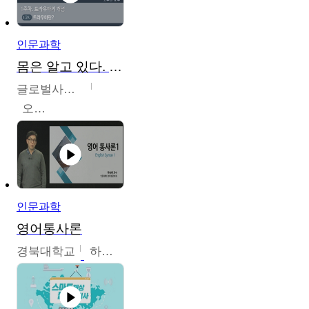
인문과학
몸은 알고 있다. 트라우마의 흔적
글로벌사이버대학교
오주원
인문과학
영어통사론
경북대학교
하승완