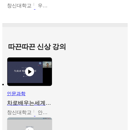
창신대학교
우미옥,오윤경,박선이
따끈따끈 신상 강의
인문과학
차로배우는세계문화
창신대학교
안소영