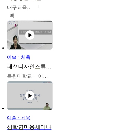
대구교육대학교
백중열
예술ㆍ체육
패션디자인스튜디오
목원대학교
이건희
예술ㆍ체육
산학연미용세미나