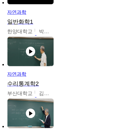
자연과학
일반화학1
한양대학교
박경호
자연과학
수리통계학2
부산대학교
김충락