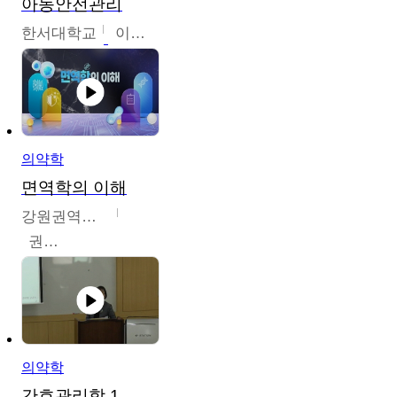
아동안전관리
한서대학교
이태연
의약학
면역학의 이해
강원권역센터
권보인
의약학
간호관리학 1