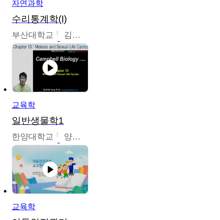
자연과학
수리통계학(I)
부산대학교
김충락
교육학
일반생물학1
한양대학교
양철수
교육학