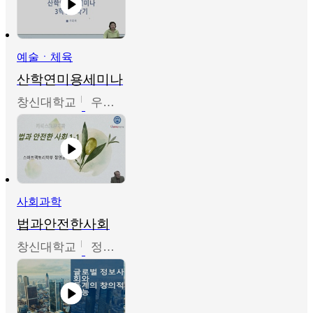
예술ㆍ체육
산학연미용세미나
창신대학교
우미옥,오윤경,박선이
사회과학
법과안전한사회
창신대학교
정연균