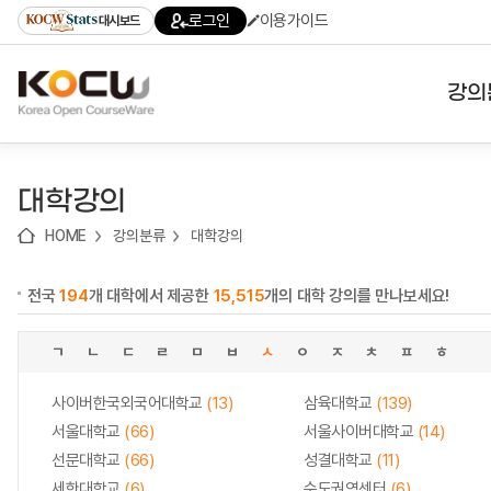
로
로
로
바
로그인
이용가이드
대시보드
가
가
가
로
기
기
기
가
(skip
기
to
강의
content)
대학
대학강의
기관
HOME
강의분류
대학강의
전공
전국
194
개 대학에서 제공한
15,515
개의 대학 강의를 만나보세요!
테마
ㄱ
ㄴ
ㄷ
ㄹ
ㅁ
ㅂ
ㅅ
ㅇ
ㅈ
ㅊ
ㅍ
ㅎ
사이버한국외국어대학교
(13)
삼육대학교
(139)
서울대학교
(66)
서울사이버대학교
(14)
선문대학교
(66)
성결대학교
(11)
세한대학교
(6)
수도권역센터
(6)