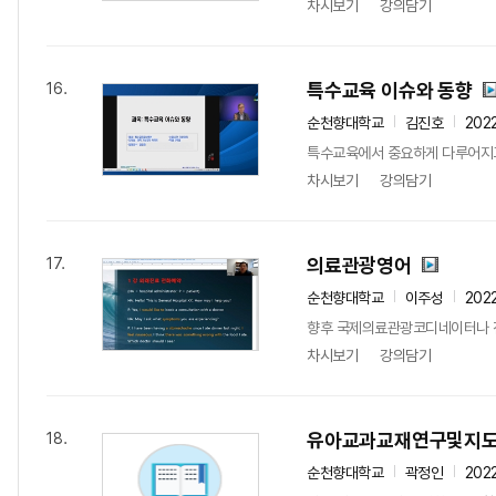
차시보기
강의담기
특수교육 이슈와 동향
16.
순천향대학교
김진호
202
특수교육에서 중요하게 다루어지고
차시보기
강의담기
의료관광영어
17.
순천향대학교
이주성
202
향후 국제의료관광코디네이터나 전
차시보기
강의담기
유아교과교재연구및지
18.
순천향대학교
곽정인
202