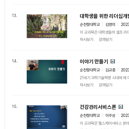
대학생을 위한 리더십개
13.
순천향대학교
김영미
202
이 교과목은 대학생들의 셀프 리더
차시보기
강의담기
이야기 만들기
14.
순천향대학교
김규종
202
21세기 과학기술혁명 시대에 왜 
차시보기
강의담기
건강관리서비스론
15.
순천향대학교
이주성
202
이 교과목은 헬스케어서비스 분야