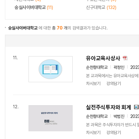
숭실사이버대학교
(11)
신구대학교
(132)
숭실사이버대학교
에 대한
총
70
개
의 검색결과가 있습니다.
유아교육사상사
11.
순천향대학교
곽정인
202
본 교과목에서는 유아교육사상에 큰
차시보기
강의담기
실전주식투자와 회계
12.
순천향대학교
박범진
202
본 과목은 주식투자자가 반드시 알
차시보기
강의담기