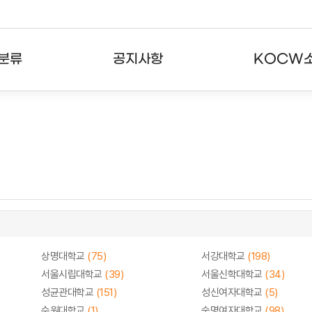
분류
공지사항
KOCW
강의
공지사항
KOCW란
강의
뉴스레터
활용안내
분야
주요통계현황
발자취
강의
서비스도움말
고객센터
상명대학교
(75)
서강대학교
(198)
서울시립대학교
(39)
서울신학대학교
(34)
성균관대학교
(151)
성신여자대학교
(5)
수원대학교
(1)
숙명여자대학교
(98)