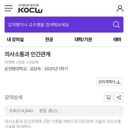
강의명이나 교수명을 검색해보세요
내 강의실
전공
대학/기관
테마
의사소통과 인간관계
의약학 >간호 >간호학
순천향대학교
공성숙
2021년 1학기
강의계획서
강의상세
조회수14,940
평점
/5
(0)
의사소통과 인간관계에 관한 이론을 바탕으로 대인관계 기술과 의사소통
기술을 탐색한다.