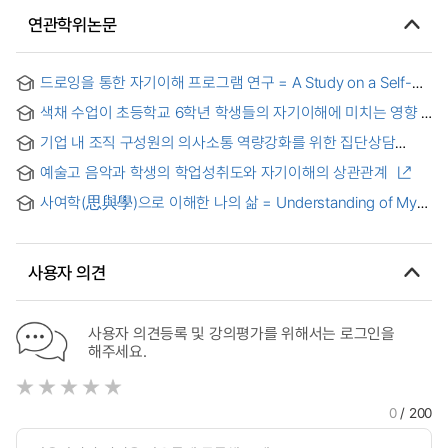
연관학위논문
드로잉을 통한 자기이해 프로그램 연구 = A Study on a Self-
Understanding Program through Drawing
색채 수업이 초등학교 6학년 학생들의 자기이해에 미치는 영향
기업 내 조직 구성원의 의사소통 역량강화를 위한 집단상담
프로그램 개발과 효과 연구 : 게이미피케이션을 적용하여 = A
예술고 음악과 학생의 학업성취도와 자기이해의 상관관계
Study on the Development and Effectiveness of Group
Counseling Program for Strengthening Communication
사여학(思與學)으로 이해한 나의 삶 = Understanding of My
Capabilities of Organizational Members in a Company:
Life through Thinking and Learning
Applying Gamification
사용자 의견
사용자 의견등록 및 강의평가를 위해서는 로그인을
해주세요.
0
/ 200