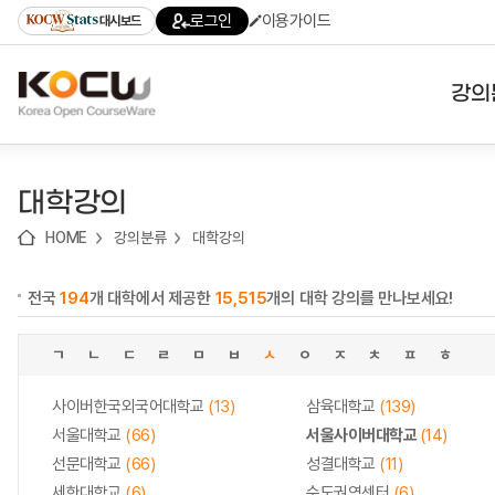
로
로
로
바
로그인
이용가이드
대시보드
가
가
가
로
기
기
기
가
(skip
기
to
강의
content)
대학
대학강의
기관
HOME
강의분류
대학강의
전공
전국
194
개 대학에서 제공한
15,515
개의 대학 강의를 만나보세요!
테마
ㄱ
ㄴ
ㄷ
ㄹ
ㅁ
ㅂ
ㅅ
ㅇ
ㅈ
ㅊ
ㅍ
ㅎ
사이버한국외국어대학교
(13)
삼육대학교
(139)
서울대학교
(66)
서울사이버대학교
(14)
선문대학교
(66)
성결대학교
(11)
세한대학교
(6)
수도권역센터
(6)