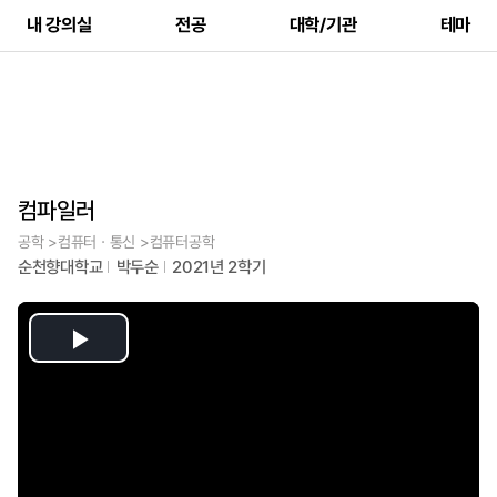
내 강의실
전공
대학/기관
테마
컴파일러
공학 >컴퓨터ㆍ통신 >컴퓨터공학
순천향대학교
박두순
2021년 2학기
Play
Video