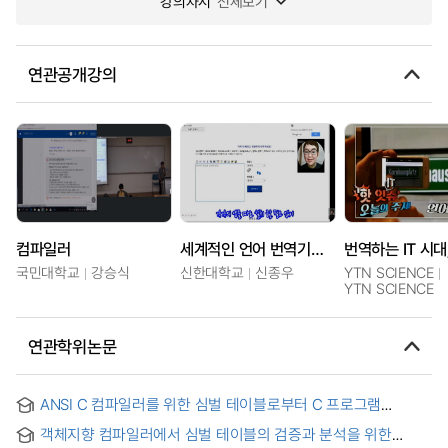
강의차시
전체보기
연관공개강의
컴파일러
세계적인 언어 번역기들을 각기 앱을 따로 설치할 필요없이 온라인에서 원클릭만으로 번역하는 법
국민대학교
강승식
신한대학교
신종우
YTN SCIENCE
YTN SCIENCE
연관학위논문
ANSI C 컴파일러를 위한 심벌 테이블로부터 C 프로그램
역번역기의 개발 = Development of C Program Detranslator
객체지향 컴파일러에서 심벌 테이블의 검증과 분석을 위한
from Symbol Table for ANSI C Compiler