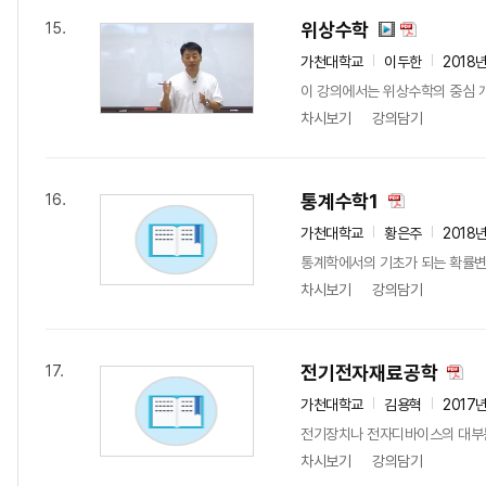
위상수학
15.
가천대학교
이두한
2018
이 강의에서는 위상수학의 중심 
차시보기
강의담기
통계수학1
16.
가천대학교
황은주
2018
통계학에서의 기초가 되는 확률변
차시보기
강의담기
전기전자재료공학
17.
가천대학교
김용혁
2017
전기장치나 전자디바이스의 대부분
차시보기
강의담기