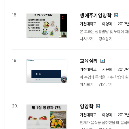
생애주기영양학
18.
가천대학교
이영미
2017
본 교과는 성장발달 및 노화에 
차시보기
강의담기
교육심리
19.
가천대학교
서은희
2017
이 수업의 목적은 교수-학습의 원
차시보기
강의담기
영양학
20.
가천대학교
이영미
2017
인체가 음식을 섭취했을 때 음식에