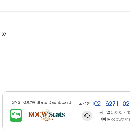
SNS
KOCW Stats Dashboard
02 - 6271 - 0
고객센터
평 일
09:00 ~ 1
이메일
kocw@ris