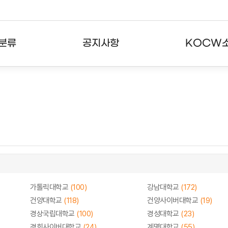
분류
공지사항
KOCW
강의
공지사항
KOCW란
강의
뉴스레터
활용안내
분야
주요통계현황
발자취
강의
서비스도움말
고객센터
가톨릭대학교
(100)
강남대학교
(172)
건양대학교
(118)
건양사이버대학교
(19)
경상국립대학교
(100)
경성대학교
(23)
경희사이버대학교
(24)
계명대학교
(55)