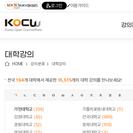
로
로
로
바
로그인
이용가이드
대시보드
가
가
가
로
기
기
기
가
(skip
기
to
강의
content)
대학
대학강의
기관
HOME
강의분류
대학강의
전공
전국
194
개 대학에서 제공한
15,515
개의 대학 강의를 만나보세요!
테마
ㄱ
ㄴ
ㄷ
ㄹ
ㅁ
ㅂ
ㅅ
ㅇ
ㅈ
ㅊ
ㅍ
ㅎ
가천대학교
(336)
가톨릭꽃동네대학교
(11)
강원대학교
(45)
건국대학교
(999)
경동대학교
(52)
경북대학교
(109)
경일대학교
(23)
경희대학교
(4)