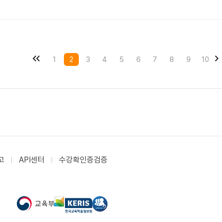
1
2
3
4
5
6
7
8
9
10
고
API센터
수강확인증검증