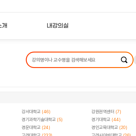
소개
내강의실
?
강의리스트
수강확인증강의
사용자의견
내강의클립
강서대학교
(46)
강원권역센터
(7)
경기과학기술대학교
(5)
경기대학교
(44)
경운대학교
(24)
경인교육대학교
(20)
고려대학교
(233)
고려사이버대학교
(26)