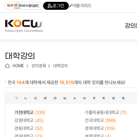
로
로
로
바
로그인
이용가이드
대시보드
가
가
가
로
기
기
기
가
(skip
기
to
강의
content)
대학
대학강의
기관
HOME
강의분류
대학강의
전공
전국
194
개 대학에서 제공한
15,515
개의 대학 강의를 만나보세요!
테마
ㄱ
ㄴ
ㄷ
ㄹ
ㅁ
ㅂ
ㅅ
ㅇ
ㅈ
ㅊ
ㅍ
ㅎ
가천대학교
(336)
가톨릭꽃동네대학교
(11)
강원대학교
(45)
건국대학교
(999)
경동대학교
(52)
경북대학교
(109)
경일대학교
(23)
경희대학교
(4)