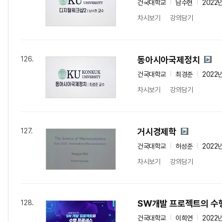
건국대학교
남수현
2022
차시보기
강의담기
동아시아국제정치
126.
건국대학교
최경준
2022
차시보기
강의담기
거시경제학
127.
건국대학교
허성준
2022
차시보기
강의담기
SW개발 프로젝트의 수
128.
건국대학교
이희연
2022