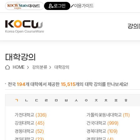
로
로
로
바
로그인
이용가이드
대시보드
가
가
가
로
기
기
기
가
(skip
기
to
강의
content)
대학
대학강의
기관
HOME
강의분류
대학강의
전공
전국
194
개 대학에서 제공한
15,515
개의 대학 강의를 만나보세요!
테마
ㄱ
ㄴ
ㄷ
ㄹ
ㅁ
ㅂ
ㅅ
ㅇ
ㅈ
ㅊ
ㅍ
ㅎ
가천대학교
(336)
가톨릭꽃동네대학교
(11)
강원대학교
(45)
건국대학교
(999)
경동대학교
(52)
경북대학교
(109)
경일대학교
(23)
경희대학교
(4)