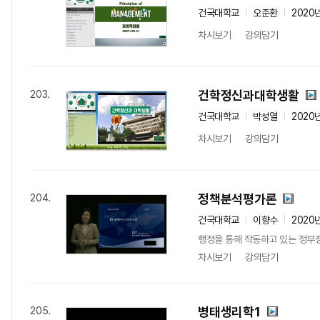
건국대학교
오준환
2020
차시보기
강의담기
건학정신과대학생활
203.
건국대학교
박성열
2020
차시보기
강의담기
정책분석평가론
204.
건국대학교
이향수
2020
행정을 통해 작동하고 있는 정부
차시보기
강의담기
병태생리학1
205.