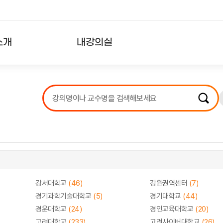
소개
내강의실
?
강의리스트
수강확인증강의
사용자의견
내강의클립
강서대학교
(46)
강원권역센터
(7)
경기과학기술대학교
(5)
경기대학교
(44)
경운대학교
(24)
경인교육대학교
(20)
고려대학교
(233)
고려사이버대학교
(26)