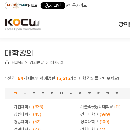
로
로
로
바
로그인
이용가이드
대시보드
가
가
가
로
기
기
기
가
(skip
기
to
강의
content)
대학
대학강의
기관
HOME
강의분류
대학강의
전공
전국
194
개 대학에서 제공한
15,515
개의 대학 강의를 만나보세요!
테마
ㄱ
ㄴ
ㄷ
ㄹ
ㅁ
ㅂ
ㅅ
ㅇ
ㅈ
ㅊ
ㅍ
ㅎ
가천대학교
(336)
가톨릭꽃동네대학교
(11)
강원대학교
(45)
건국대학교
(999)
경동대학교
(52)
경북대학교
(109)
경일대학교
(23)
경희대학교
(4)