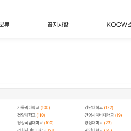
분류
공지사항
KOCW
강의
공지사항
KOCW란
강의
뉴스레터
활용안내
분야
주요통계현황
발자취
강의
서비스도움말
고객센터
가톨릭대학교
(100)
강남대학교
(172)
건양대학교
(118)
건양사이버대학교
(19)
경상국립대학교
(100)
경성대학교
(23)
경희사이버대학교
(24)
계명대학교
(55)