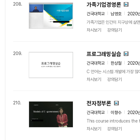
가족기업경영론
208.
건국대학교
남영호
2020
가족기업은 인간이 지구상에 살면서
차시보기
강의담기
프로그래밍실습
209.
건국대학교
한상철
2020
C 언어는 시스템 개발에 가장 많
차시보기
강의담기
전자정부론
210.
건국대학교
이향수
2020
This course introduces the 
차시보기
강의담기