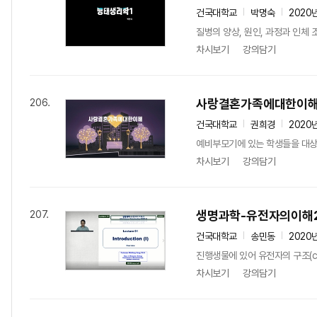
건국대학교
박명숙
2020
질병의 양상, 원인, 과정과 인체
차시보기
강의담기
사랑결혼가족에대한이
206.
건국대학교
권희경
2020
예비부모기에 있는 학생들을 대상으
차시보기
강의담기
생명과학-유전자의이해
207.
건국대학교
송민동
2020
진행생물에 있어 유전자의 구조(chrom
차시보기
강의담기